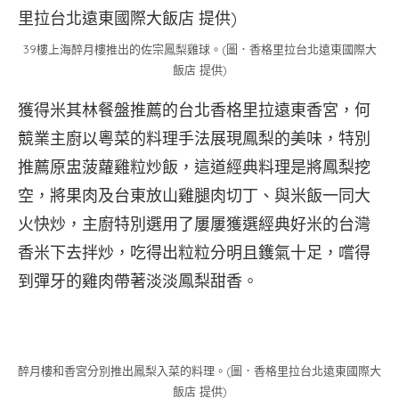
39樓上海醉月樓推出的佐宗鳳梨雞球。(圖．香格里拉台北遠東國際大
飯店 提供)
獲得米其林餐盤推薦的台北香格里拉遠東香宮，何
競業主廚以粵菜的料理手法展現鳳梨的美味，特別
推薦原盅菠蘿雞粒炒飯，這道經典料理是將鳳梨挖
空，將果肉及台東放山雞腿肉切丁、與米飯一同大
火快炒，主廚特別選用了屢屢獲選經典好米的台灣
香米下去拌炒，吃得出粒粒分明且鑊氣十足，嚐得
到彈牙的雞肉帶著淡淡鳳梨甜香。
醉月樓和香宮分別推出鳳梨入菜的料理。(圖．香格里拉台北遠東國際大
飯店 提供)