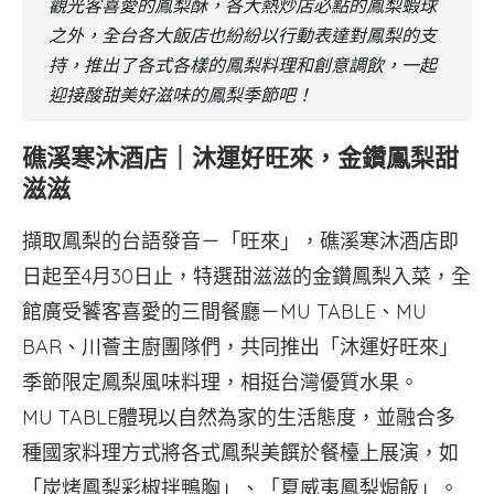
觀光客喜愛的鳳梨酥，各大熱炒店必點的鳳梨蝦球
之外，全台各大飯店也紛紛以行動表達對鳳梨的支
持，推出了各式各樣的鳳梨料理和創意調飲，一起
迎接酸甜美好滋味的鳳梨季節吧！
礁溪寒沐酒店｜沐運好旺來，金鑽鳳梨甜
滋滋
擷取鳳梨的台語發音－「旺來」，礁溪寒沐酒店即
日起至4月30日止，特選甜滋滋的金鑽鳳梨入菜，全
館廣受饕客喜愛的三間餐廳－MU TABLE、MU
BAR、川薈主廚團隊們，共同推出「沐運好旺來」
季節限定鳳梨風味料理，相挺台灣優質水果。
MU TABLE體現以自然為家的生活態度，並融合多
種國家料理方式將各式鳳梨美饌於餐檯上展演，如
「炭烤鳳梨彩椒拌鴨胸」、「夏威夷鳳梨焗飯」。