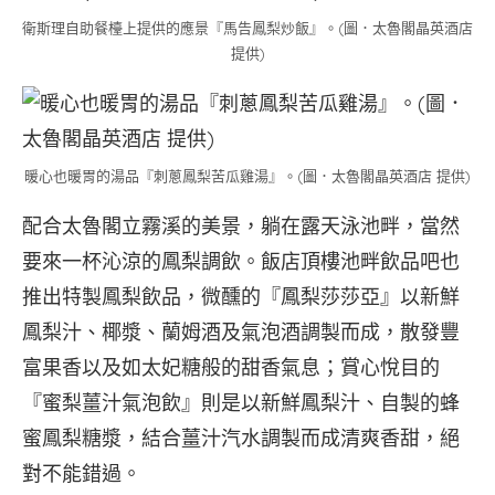
衛斯理自助餐檯上提供的應景『馬告鳳梨炒飯』。(圖．太魯閣晶英酒店
提供)
暖心也暖胃的湯品『刺蔥鳳梨苦瓜雞湯』。(圖．太魯閣晶英酒店 提供)
配合太魯閣立霧溪的美景，躺在露天泳池畔，當然
要來一杯沁涼的鳳梨調飲。飯店頂樓池畔飲品吧也
推出特製鳳梨飲品，微醺的『鳳梨莎莎亞』以新鮮
鳳梨汁、椰漿、蘭姆酒及氣泡酒調製而成，散發豐
富果香以及如太妃糖般的甜香氣息；賞心悅目的
『蜜梨薑汁氣泡飲』則是以新鮮鳳梨汁、自製的蜂
蜜鳳梨糖漿，結合薑汁汽水調製而成清爽香甜，絕
對不能錯過。