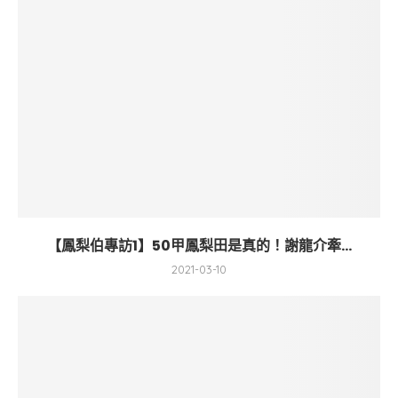
【鳳梨伯專訪1】50甲鳳梨田是真的！謝龍介牽...
2021-03-10