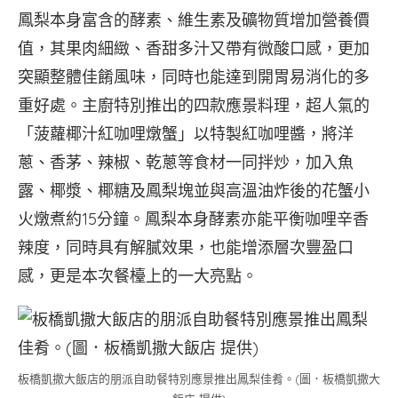
鳳梨本身富含的酵素、維生素及礦物質增加營養價
值，其果肉細緻、香甜多汁又帶有微酸口感，更加
突顯整體佳餚風味，同時也能達到開胃易消化的多
重好處。主廚特別推出的四款應景料理，超人氣的
「菠蘿椰汁紅咖哩燉蟹」以特製紅咖哩醬，將洋
蔥、香茅、辣椒、乾蔥等食材一同拌炒，加入魚
露、椰漿、椰糖及鳳梨塊並與高溫油炸後的花蟹小
火燉煮約15分鐘。鳳梨本身酵素亦能平衡咖哩辛香
辣度，同時具有解膩效果，也能增添層次豐盈口
感，更是本次餐檯上的一大亮點。
板橋凱撒大飯店的朋派自助餐特別應景推出鳳梨佳肴。(圖．板橋凱撒大