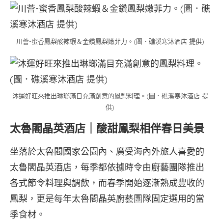
川薈-蜜香鳳梨酸辣蝦＆金鑽鳳梨嫩菲力。(圖．礁溪寒沐酒店 提供)
沐運好旺來推出琳瑯滿目充滿創意的鳳梨料理。(圖．礁溪寒沐酒店 提
供)
太魯閣晶英酒店｜酸甜鳳梨相伴春日美景
坐落於太魯閣國家公園內、廣受海內外旅人喜愛的
太魯閣晶英酒店，每季都依據時令由廚藝團隊推出
各式節令料理與調飲，而春季開始逐漸熟成豐收的
鳳梨，更是每年太魯閣晶英廚藝團隊固定選用的當
季食材。