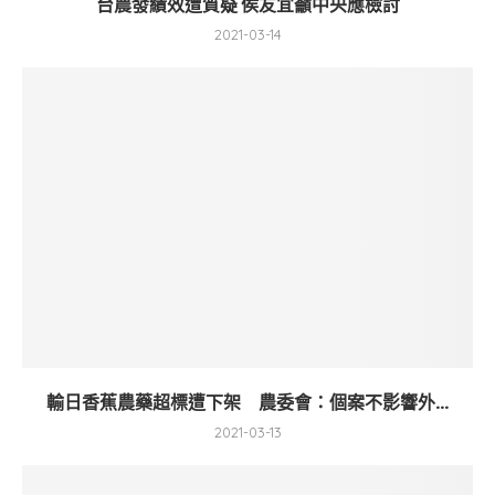
台農發績效遭質疑 侯友宜籲中央應檢討
2021-03-14
輸日香蕉農藥超標遭下架 農委會：個案不影響外...
2021-03-13