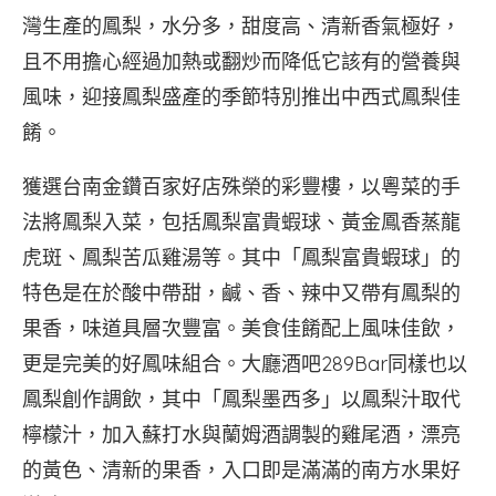
灣生產的鳳梨，水分多，甜度高、清新香氣極好，
且不用擔心經過加熱或翻炒而降低它該有的營養與
風味，迎接鳳梨盛產的季節特別推出中西式鳳梨佳
餚。
獲選台南金鑽百家好店殊榮的彩豐樓，以粵菜的手
法將鳳梨入菜，包括鳳梨富貴蝦球、黃金鳳香蒸龍
虎斑、鳳梨苦瓜雞湯等。其中「鳳梨富貴蝦球」的
特色是在於酸中帶甜，鹹、香、辣中又帶有鳳梨的
果香，味道具層次豐富。美食佳餚配上風味佳飲，
更是完美的好鳳味組合。大廳酒吧289Bar同樣也以
鳳梨創作調飲，其中「鳳梨墨西多」以鳳梨汁取代
檸檬汁，加入蘇打水與蘭姆酒調製的雞尾酒，漂亮
的黃色、清新的果香，入口即是滿滿的南方水果好