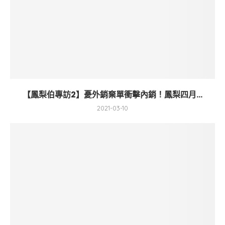
【鳳梨伯專訪2】憂外銷棄單衝擊內銷！鳳梨四月...
2021-03-10