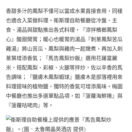
香甜多汁的鳳梨不僅可以當成水果直接食用，同樣
也適合入菜做料理。衛斯理自助餐廳從冷盤、主
食、湯品與甜點推出各式料理，『涼拌檳榔鳳梨
心』酸甜開胃；暖心也暖胃的湯品『刺蔥鳳梨苦瓜
雞湯』將山苦瓜、鳳梨與雞肉一起燉煮，再加入刺
蔥葉增添香氣；『馬告鳳梨炒飯』選用花蓮富麗
米，搭配鳳梨、彩椒、火腿等拌炒，佐以辛香的馬
告調味；『鹽膚木鳳梨蝦球』鹽膚木是部落裡用來
料理提味的植物鹽，獨特的香氣可增添風味。梅園
中餐廳也推出多道單點品項，如『菠蘿海鮮捲』與
『菠蘿咕咾肉』等。