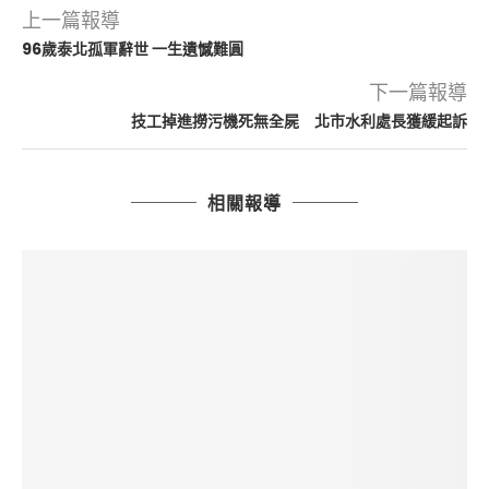
上一篇報導
96歲泰北孤軍辭世 一生遺憾難圓
下一篇報導
技工掉進撈污機死無全屍 北市水利處長獲緩起訴
相關報導