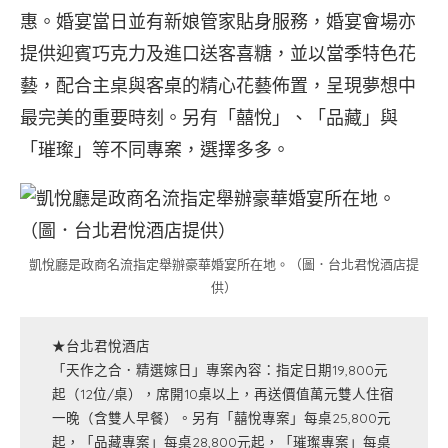
惠。婚宴當日並有新娘管家貼身服務，婚宴會場亦
提供迎賓巧克力及進口送客喜糖，並以當季特色花
藝，配合主桌與客桌的精心花藝佈置，呈現夢想中
最完美的重要時刻。另有「囍悅」、「品藏」與
「璀璨」等不同專案，選擇多多。
凱悅廳是政商名流指定舉辦豪華婚宴所在地。（圖．台北君悅酒店提
供）
★台北君悅酒店
「天作之合．精選嫁日」專案內容：指定日期19,800元
起（12位/桌），席開10桌以上，再送價值萬元雙人住宿
一晚（含雙人早餐）。另有「囍悅專案」每桌25,800元
起，「品藏專案」每桌28,800元起，「璀璨專案」每桌