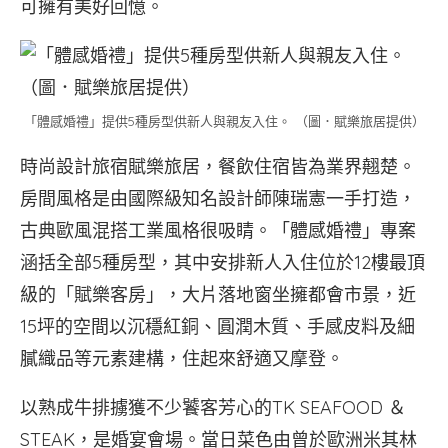
可擁有美好回憶。
「體感婚禮」提供5種房型供新人與親友入住。 （圖．賦樂旅居提供）
時尚設計旅宿賦樂旅居，餐飲住宿皆為業界翹楚。
房間風格是由國際級知名設計師陳瑞憲一手打造，
古典歐風混搭工業風格很吸睛。「體感婚禮」專案
涵括全部5種房型，其中安排新人入住位於12樓最頂
級的「賦樂客房」，大片落地窗坐擁都會市景，近
15坪的空間以沉穩紅銅、圓潤木質、手感皮料及細
膩織品等元素建構，住起來舒適又摩登。
以熟成牛排擄獲不少饕客芳心的TK SEAFOOD ＆
STEAK，是婚宴會場。當日菜色由曾於歐洲米其林