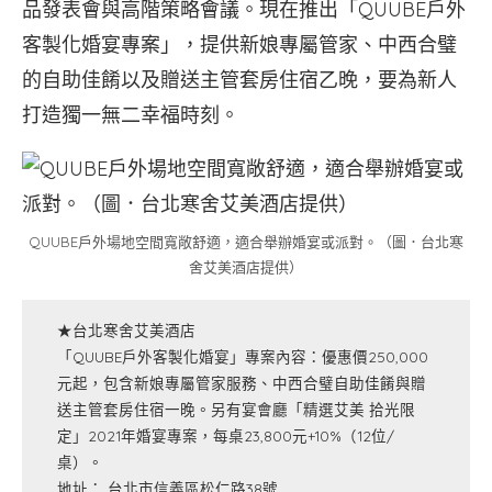
品發表會與高階策略會議。現在推出「QUUBE戶外
客製化婚宴專案」，提供新娘專屬管家、中西合璧
的自助佳餚以及贈送主管套房住宿乙晚，要為新人
打造獨一無二幸福時刻。
QUUBE戶外場地空間寬敞舒適，適合舉辦婚宴或派對。（圖．台北寒
舍艾美酒店提供）
★台北寒舍艾美酒店
「QUUBE戶外客製化婚宴」專案內容：優惠價250,000
元起，包含新娘專屬管家服務、中西合璧自助佳餚與贈
送主管套房住宿一晚。另有宴會廳「精選艾美 拾光限
定」2021年婚宴專案，每桌23,800元+10%（12位/
桌）。
地址： 台北市信義區松仁路38號