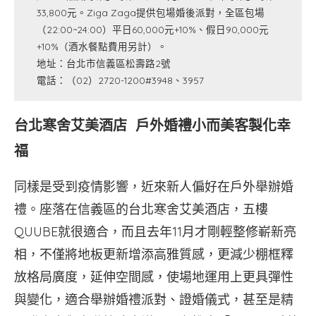
33,800元。Ziga Zaga提供包場婚後派對，全區包場
（22:00~24:00）平日60,000元+10%、假日90,000元
+10%（酒水餐點費用另計）。
地址：台北市信義區松壽路2號
電話：（02）2720-1200#3948、3957
台北寒舍艾美酒店 戶外婚禮小而美客製化幸
福
同樣是受到疫情影響，近來新人偏好在戶外舉辦婚
禮。座落在信義區的台北寒舍艾美酒店，五樓
QUUBE就很適合，而且去年11月才剛輕整修嶄新亮
相，不僅將地板更新增添高雅質感，更減少棚框釋
放格局廣度，延伸空間感，使場地運用上更具彈性
與變化，適合舉辦婚禮派對、證婚儀式，甚至是精