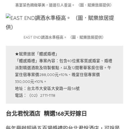
喜宴菜色精緻華美，道道引人垂涎。 （圖．賦樂旅居提供）
EAST END調酒水準極高。 （圖．賦樂旅居提供）
★賦樂旅居「體感婚禮」
「體感婚禮」專案內容：包含40位賓客質感婚宴、婚禮
派對精選酒款及特製餐點，以及12間奢華客房住宿。午
宴住宿專案價288,000元+10%、晚宴住宿專案價
330,000元+10%。
地址：台北市大安區大安路一段56號
電話：（02）2711-1118
台北君悅酒店 精選168天好嫁日
每年舉辦超過五百場婚禮的台北君悅酒店，可說是