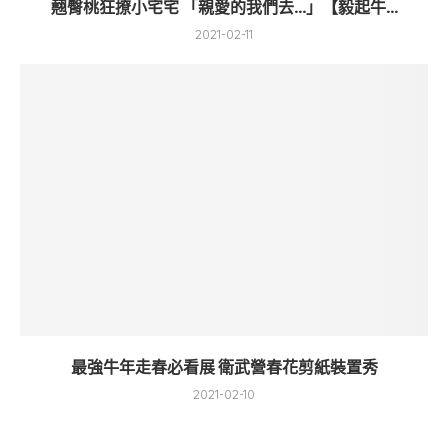
翹臀桃狂撩小宅宅 「親愛的我們去…」【毅起牛...
2021-02-11
最強牛年走春必看展 衛武營春花剪紙裝置秀
2021-02-10