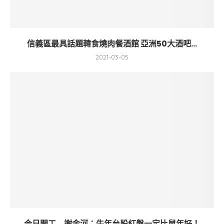
信義區最具話題韓食燒肉餐酒館 亞洲50大酒吧...
2021-03-05
今日開工 謝金河：牛年台股紅盤一定比鼠年好！