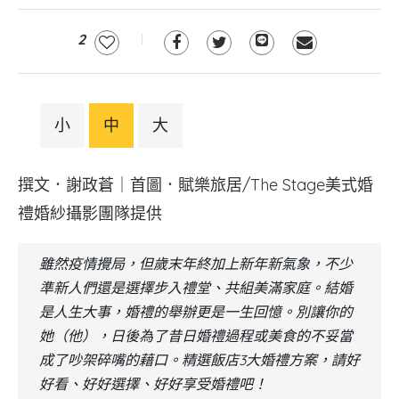
2
小
中
大
撰文．謝政蒼｜首圖．賦樂旅居/The Stage美式婚
禮婚紗攝影團隊提供
雖然疫情攪局，但歲末年終加上新年新氣象，不少
準新人們還是選擇步入禮堂、共組美滿家庭。結婚
是人生大事，婚禮的舉辦更是一生回憶。別讓你的
她（他），日後為了昔日婚禮過程或美食的不妥當
成了吵架碎嘴的藉口。精選飯店3大婚禮方案，請好
好看、好好選擇、好好享受婚禮吧！