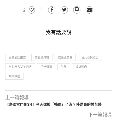
2
我有話要說
五星酒店婚宴
信義區婚禮
信義區美食
台北君悅酒店
台北寒舍艾美酒店
戶外婚禮
牛年
設計酒店
賦樂旅居
上一篇報導
【島國宮鬥劇34】今天你被「鴨霸」了沒？外送員的甘苦談
下一篇報導