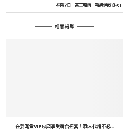
神隱7日！富王鴨肉「鞠躬道歉13次」
相關報導
在姜滿堂VIP包廂享受韓食盛宴！職人代烤不必...