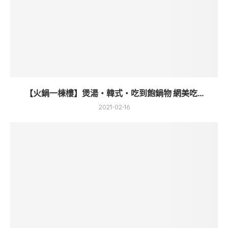
【火鍋一棟樓】煲湯‧韓式‧吃到飽鍋物 網美吃...
2021-02-16