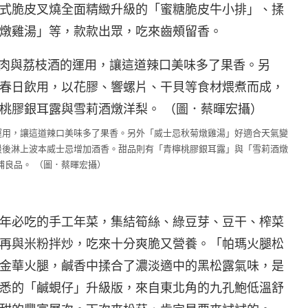
式脆皮叉燒全面精緻升級的「蜜糖脆皮牛小排」、揉
燉雞湯」等，款款出眾，吃來齒頰留香。
運用，讓這道辣口美味多了果香。另外「威士忌秋菊燉雞湯」好適合天氣變
最後淋上波本威士忌增加酒香。甜品則有「青檸桃膠銀耳露」與「雪莉酒燉
補良品。 （圖．蔡暉宏攝）
年必吃的手工年菜，集結筍絲、綠豆芽、豆干、榨菜
，再與米粉拌炒，吃來十分爽脆又營養。「帕瑪火腿松
金華火腿，鹹香中揉合了濃淡適中的黑松露氣味，是
悉的「鹹蜆仔」升級版，來自東北角的九孔鮑低溫舒