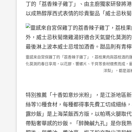
丁的「荔香辣子雞丁」、由主廚獨家研發將港
以成熟醇厚西式表情的珍貴聖品「威士忌秋菊
靈感來自宮保雞丁的「荔香辣子雞丁」，荔枝果肉與荔枝酒的
化莫測的春日享用，以花膠、響螺片、干貝等食材煨煮而成，
洋梨」，都是滋
特別推薦「十香如意炒米粉」，是江浙地區新
絲等10種食材，每種都得事先費工切成細絲
露炒飯」是上海菜飯西方版，以帕瑪火腿取代
帶點奢華感的炒飯。「醉醃鹹九孔」是你我熟