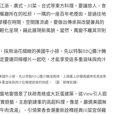
江浙、廣式、川菜、台式等東方料理，要讓旅人、食
餐廳所在的松菸，一隅的一座百年老煙囪，是過往地
聚樓在時間、空間匯流處，要做出傳承與改變兼具的
輕化呈現，藉此展現新風貌。當然，萬變不離其宗則
美國牛小排，先以特製BBQ醬汁醃浸再烤，上頭裏上砂糖再續烤至表皮焦
多重滋味與肉汁在嘴裡迸發的快感。 （圖．蔡暉宏攝）
窗地窗借景了扶疏青綠或大巨蛋建築，這View引人遐
紮實廚藝、主廚劉建峯的高超料理。像是，嚴選美國無
牛肉清湯」、引領果香食潮重新詮釋經典川菜宮保雞