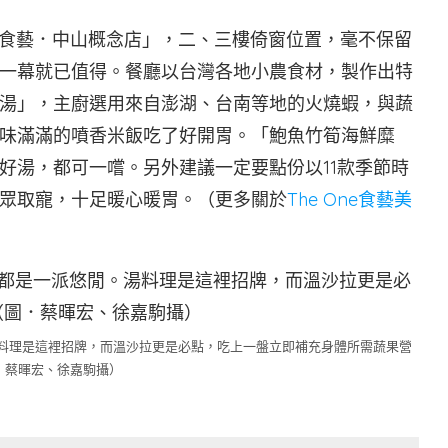
ne食藝．中山概念店」，二、三樓倚窗位置，毫不保留
一幕就已值得。餐廳以台灣各地小農食材，製作出特
湯」，主廚選用來自澎湖、台南等地的火燒蝦，與蔬
味滿滿的噴香米飯吃了好開胃。「鮑魚竹筍海鮮糜
好湯，都可一嚐。另外建議一定要點份以11款季節時
眾取寵，十足暖心暖胃。（更多關於
The One食藝美
料理是這裡招牌，而溫沙拉更是必點，吃上一盤立即補充身體所需蔬果營
．蔡暉宏、徐嘉駒攝）