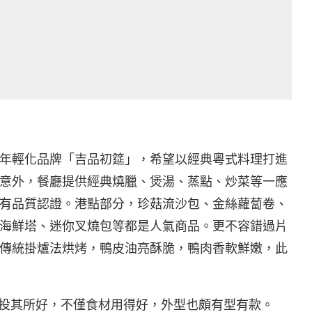
年輕化品牌「吉品初筵」，希望以經典粵式料理打進
意外，餐廳提供經典燒臘、煲湯、蒸點、炒菜等一應
有品質認證。港點部分，珍菇流沙包、金絲蘿蔔卷、
海鮮塔、迷你叉燒包等都是人氣商品。更不容錯過片
傳統掛爐法烘烤，鴨皮油亮酥脆，鴨肉香軟鮮嫩，此
）