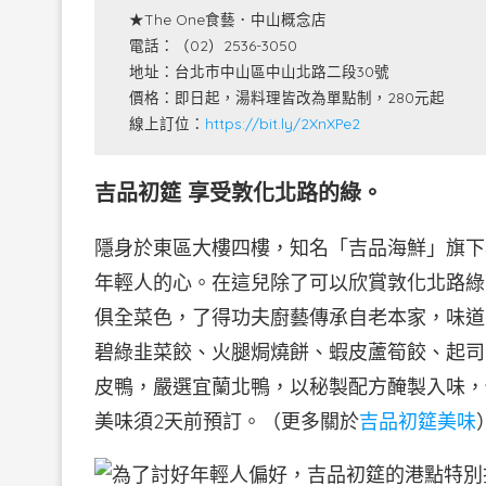
★The One食藝．中山概念店
電話：（02）2536-3050
地址：台北市中山區中山北路二段30號
價格：即日起，湯料理皆改為單點制，280元起
線上訂位：
https://bit.ly/2XnXPe2
吉品初筵 享受敦化北路的綠。
隱身於東區大樓四樓，知名「吉品海鮮」旗下
年輕人的心。在這兒除了可以欣賞敦化北路綠
俱全菜色，了得功夫廚藝傳承自老本家，味道
碧綠韭菜餃、火腿焗燒餅、蝦皮蘆筍餃、起司
皮鴨，嚴選宜蘭北鴨，以秘製配方醃製入味，
美味須2天前預訂。（更多關於
吉品初筵美味