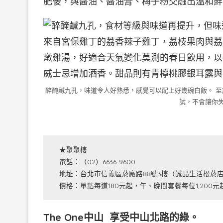
肥後，與醬油、醬油膏、梅子粉交融出溫和鮮
醉醃鹹九孔，味道令人好熟悉，感覺可以配上好幾碗白飯。 
試，不會讓你
★聚聚樓
電話：（02）6636-9600
地址：台北市信義區菸廠路88號3樓（誠品生活松菸店
價格：單點每道180元起，午、晚間套餐每位1,200元
The One
中山 享受
中山北路的綠。