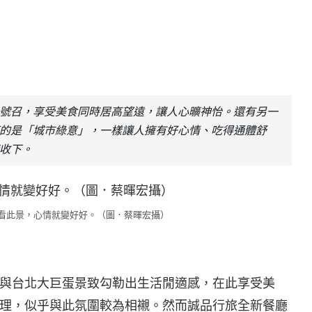
號召，享受美食同時居高望遠，讓人心曠神怡。還有另一
的是「城市綠意」，一樣讓人擁有好心情、吃得通體舒
收下。
看此景，心情就變好好。（圖．蔡暉宏攝）
與台北大巨蛋景致勾勒出生活閒適感，在此享受美
理，似乎與此氛圍較為相襯。然而誠品行旅全新餐廳