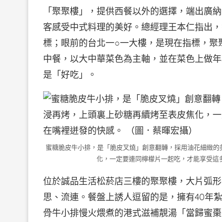
「聚聚樓」，提供西餐以外的選擇，端出廣納
客感受中式料理的美好。總經理王本仁指出，
標；眼前的台北一○一大樓，是現在指標，聚
中餐，以大中華菜色為主軸，並在菜色上做年
是「好吃」。
蜜糖脆皮牛小排，是「脆皮叉燒」創意翻轉，採用油花細緻的
化，一定要連同檸檬片一起吃，才能享受這
位於誠品生活松菸店三樓的聚聚樓，大片弧形
思、流連。餐盤上誘人逗留的是，擁有40年
骨牛小排慢火煨煮的港式滋補靚湯「當歸蜜棗