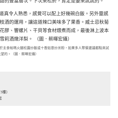
甜的豐富層次。下次來松菸，肯定是要來試試的。
至於主食帕瑪火腿松露炒飯或十香如意炒米粉，如果多人聚餐建議都點來試
失望的。（圖．蔡暉宏攝）
3樓）
起