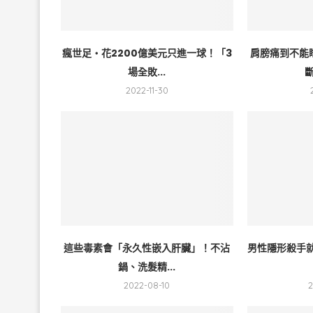
瘋世足・花2200億美元只進一球！「3
肩膀痛到不能
場全敗...
斷
2022-11-30
這些毒素會「永久性嵌入肝臟」！不沾
男性隱形殺手就
鍋、洗髮精...
2022-08-10