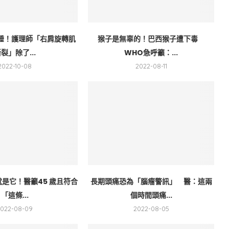
睡！護理師「右肩旋轉肌
猴子是無辜的！巴西猴子遭下毒
裂」除了...
WHO急呼籲：...
2022-10-08
2022-08-11
是它！醫籲45 歲且符合
長期頭痛恐為「腦瘤警訊」 醫：這兩
「這條...
個時間頭痛...
2022-08-09
2022-08-05