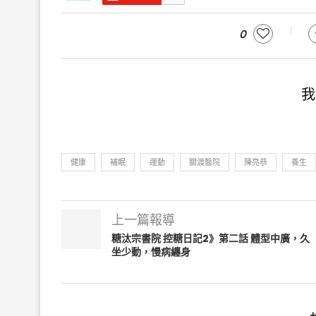
0
我
健康
補眠
運動
關渡醫院
陳亮恭
養生
上一篇報導
糖汰宗書院 控糖日記2》第二話 體型中廣，久
坐少動，慢病纏身