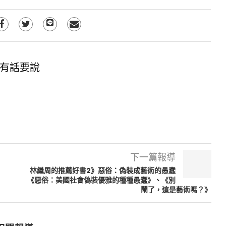
有話要說
下一篇報導
林繼周的推薦好書2》惡俗：偽裝成藝術的愚蠢
《惡俗：美國社會偽裝優雅的種種愚蠢》、《別
鬧了，這是藝術嗎？》