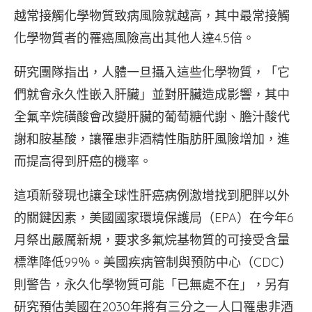
越常接觸化學物質致病風險就越高，其中最常接觸
化學物質者的罹癌風險高出其他人達4.5倍。
研究團隊指出，人體一旦攝入這些化學物質，「它
們就會永久性嵌入肝臟」並對肝臟造成影響，其中
全氟辛烷磺酸會改變肝臟的葡萄糖代謝、膽汁酸代
謝和胺基酸，讓罹患非酒精性脂肪肝風險增加，進
而提高得到肝癌的機率。
這項新發現也讓全球性肝癌病例激增找到肥胖以外
的關鍵因素，美國國家環境保護局（EPA）在今年6
月祭出嚴厲新規，要求多氟烷基物質的可接受含量
標準降低99％。美國疾病管制與預防中心（CDC）
則警告，永久化學物質可能「已無處不在」，另有
研究預估美國在2030年將有三分之一人口罹患非酒