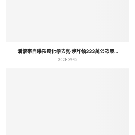
潘懷宗自曝罹癌化學去勢 涉詐領333萬公款案...
2021-09-13