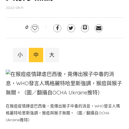
2022-08-11
0
小
中
大
在猴痘疫情肆虐巴西後，竟傳出猴子中毒的消息，WHO發言人瑪
格麗特哈里斯強調，猴痘與猴子無關。（圖／翻攝自OCHA
Ukraine推特）