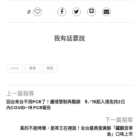
0
我有話要說
WHO
健康
猴痘
上一篇報導
回台來台不用PCR了！邊境管制再鬆綁 8／15起入境免持2日
內COVID-19 PCR報告
下一篇報導
真的不是烤壞，是茶王在裡面！全台最黑蛋黃酥「鐵觀音茶
金」口味上市