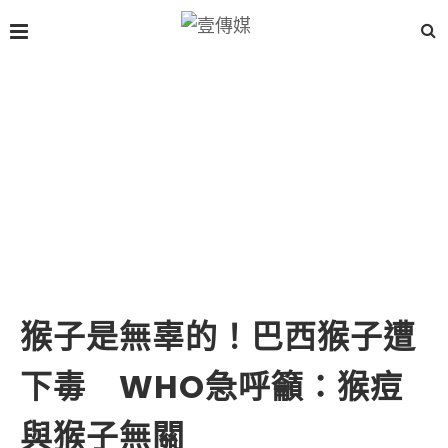
猴子是無辜的！巴西猴子遭
下毒 WHO急呼籲：猴痘
與猴子無關