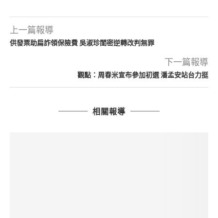
上一篇報導
供發票助扁詐領保險費 吳淑珍閨密逆轉改判無罪
下一篇報導
觀點：周春米宣布參加初選 潘孟安站台力挺
相關報導