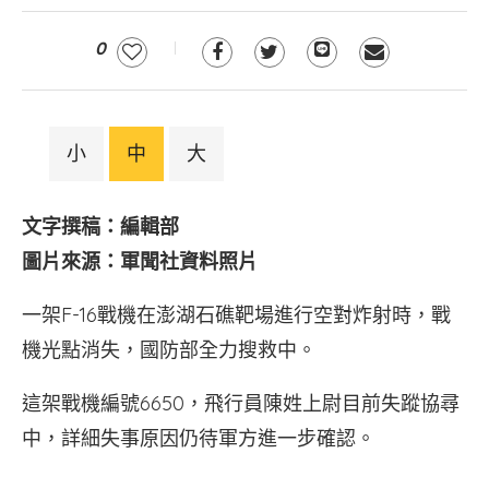
0
小
中
大
文字撰稿：編輯部
圖片來源：軍聞社資料照片
一架F-16戰機在澎湖石礁靶場進行空對炸射時，戰
機光點消失，國防部全力搜救中。
這架戰機編號6650，飛行員陳姓上尉目前失蹤協尋
中，詳細失事原因仍待軍方進一步確認。