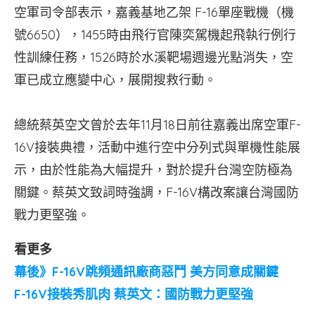
空軍司令部表示，嘉義基地乙架 F-16單座戰機（機
號6650），1455時由飛行官陳奕駕機起飛執行例行
性訓練任務，1526時於水溪靶場週邊光點消失，空
軍已成立應變中心，展開搜救行動。
總統蔡英空文曾於去年11月18日前往嘉義出席空軍F-
16V接裝典禮，活動中進行空中分列式與單機性能展
示，由於性能為大幅提升，對於提升台灣空防極為
關鍵。蔡英文致詞時強調，F-16V構改案讓台灣國防
戰力更堅強。
看更多
幕後》F-16V跳頻通訊廠商惡鬥 美方同意成關鍵
F-16V接裝秀肌肉 蔡英文：國防戰力更堅強