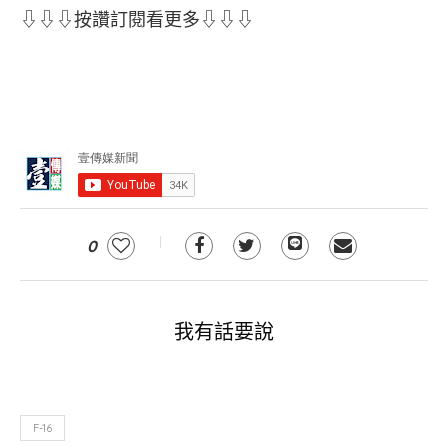
⇩⇩⇩按讚訂閱看更多⇩⇩⇩
0
我有話要說
F-16