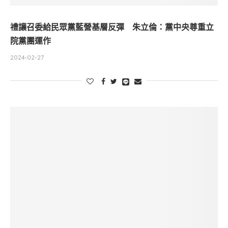
禮讓召委給民眾黨藍營基層反彈 朱立倫：黨中央尊重立
院黨團運作
2024-02-27