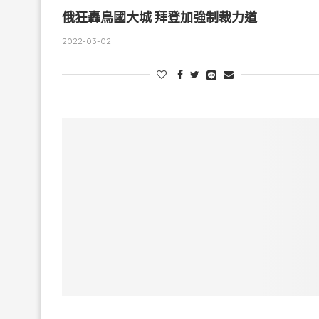
俄狂轟烏國大城 拜登加強制裁力道
2022-03-02