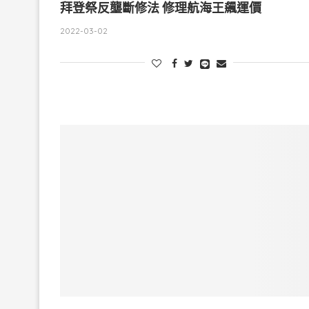
拜登祭反壟斷修法 修理航海王飆運價
2022-03-02