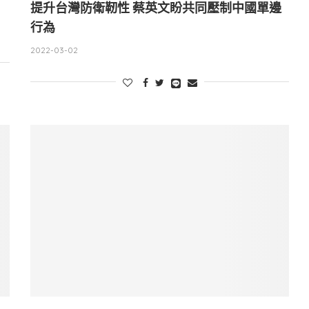
提升台灣防衛靭性 蔡英文盼共同壓制中國單邊
行為
2022-03-02