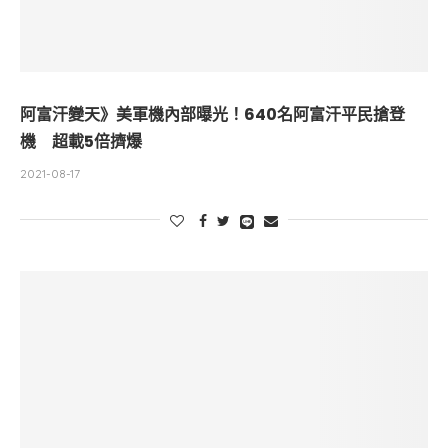
阿富汗變天》美軍機內部曝光！640名阿富汗平民搶登
機 超載5倍擠爆
2021-08-17