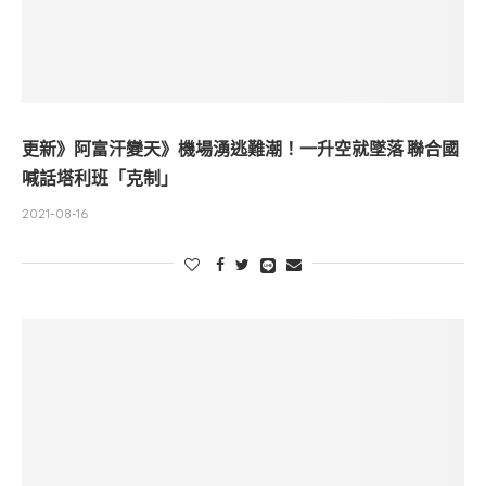
更新》阿富汗變天》機場湧逃難潮！一升空就墜落 聯合國
喊話塔利班「克制」
2021-08-16