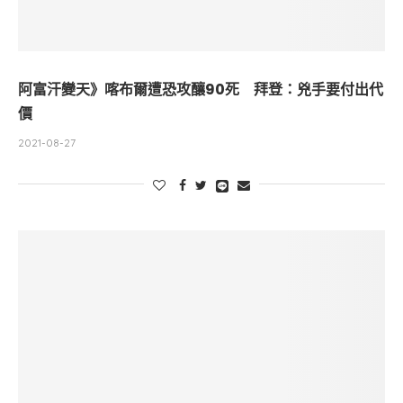
阿富汗變天》喀布爾遭恐攻釀90死 拜登：兇手要付出代
價
2021-08-27