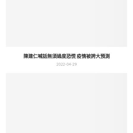
陳建仁喊話無須過度恐慌 疫情被誇大預測
2022-04-29