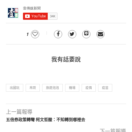
1
我有話要說
出國玩
帛琉
旅遊泡泡
機場
疫情
疫苗
上一篇報導
五倍券政策轉彎 柯文哲酸：不知轉到哪裡去
下一篇報導