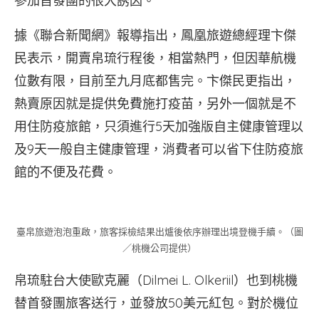
參加首發團的很大誘因。
據《聯合新聞網》報導指出，鳳凰旅遊總經理卞傑
民表示，開賣帛琉行程後，相當熱門，但因華航機
位數有限，目前至九月底都售完。卞傑民更指出，
熱賣原因就是提供免費施打疫苗，另外一個就是不
用住防疫旅館，只須進行5天加強版自主健康管理以
及9天一般自主健康管理，消費者可以省下住防疫旅
館的不便及花費。
臺帛旅遊泡泡重啟，旅客採檢結果出爐後依序辦理出境登機手續。（圖
／桃機公司提供）
帛琉駐台大使歐克麗（Dilmei L. Olkeriil）也到桃機
替首發團旅客送行，並發放50美元紅包。對於機位