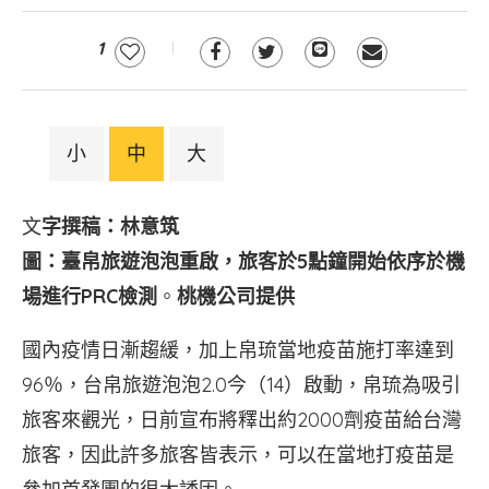
1
小
中
大
文
字撰稿：林意筑
圖：臺帛旅遊泡泡重啟，旅客於5點鐘開始依序於機
場進行PRC檢測
。
桃機公司提供
國內疫情日漸趨緩，加上帛琉當地疫苗施打率達到
96％，台帛旅遊泡泡2.0今（14）啟動，帛琉為吸引
旅客來觀光，日前宣布將釋出約2000劑疫苗給台灣
旅客，因此許多旅客皆表示，可以在當地打疫苗是