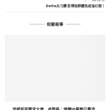
Delta太刁鑽 彭博指群體免疫淪幻想！
相關報導
流感疫苗需求大增 卓榮泰：增購10萬劑公費流...