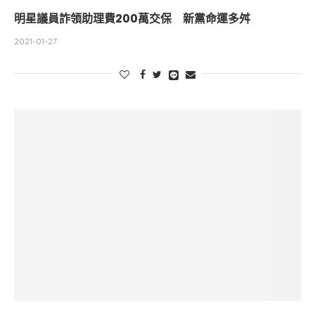
明星議員詐領助理費200萬交保 新黨命運多舛
2021-01-27