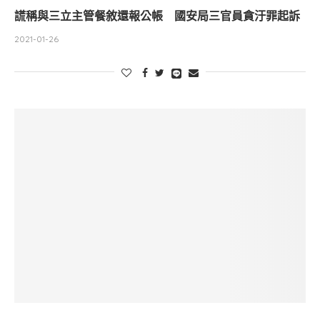
謊稱與三立主管餐敘還報公帳 國安局三官員貪汙罪起訴
2021-01-26