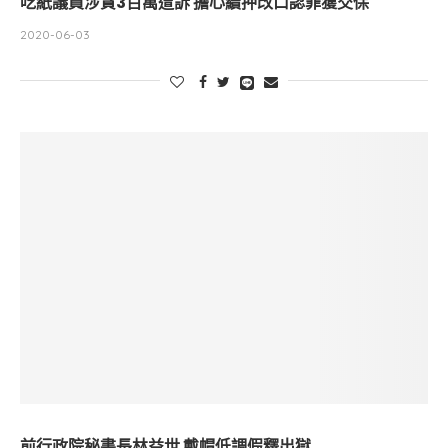
吃紙議員涉貪3百萬遭訴 擔心續押改口認罪獲交保
2020-06-03
前行政院秘書長林益世 戴帽低調假釋出獄