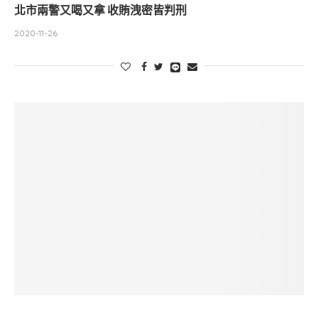
北市兩警又喝又拿 收賄洩密皆判刑
2020-11-26