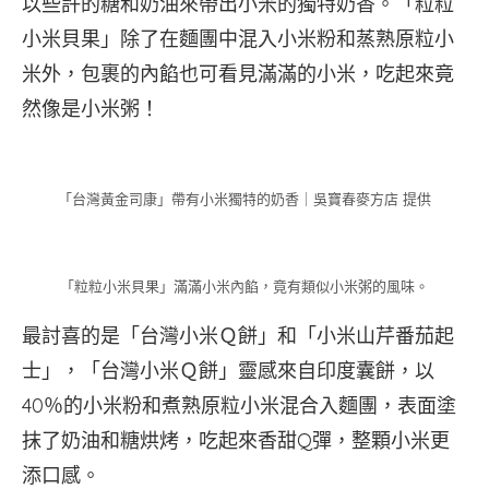
以些許的糖和奶油來帶出小米的獨特奶香。「粒粒
小米貝果」除了在麵團中混入小米粉和蒸熟原粒小
米外，包裹的內餡也可看見滿滿的小米，吃起來竟
然像是小米粥！
「台灣黃金司康」帶有小米獨特的奶香｜吳寶春麥方店 提供
「粒粒小米貝果」滿滿小米內餡，竟有類似小米粥的風味。
最討喜的是「台灣小米Ｑ餅」和「小米山芹番茄起
士」，「台灣小米Ｑ餅」靈感來自印度囊餅，以
40％的小米粉和煮熟原粒小米混合入麵團，表面塗
抹了奶油和糖烘烤，吃起來香甜Q彈，整顆小米更
添口感。