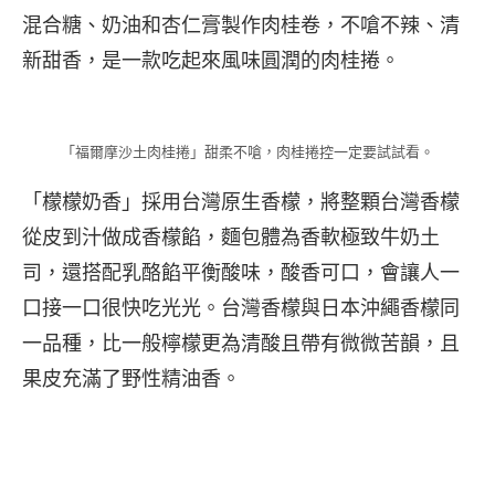
混合糖、奶油和杏仁膏製作肉桂卷，不嗆不辣、清
新甜香，是一款吃起來風味圓潤的肉桂捲。
「福爾摩沙土肉桂捲」甜柔不嗆，肉桂捲控一定要試試看。
「檬檬奶香」採用台灣原生香檬，將整顆台灣香檬
從皮到汁做成香檬餡，麵包體為香軟極致牛奶土
司，還搭配乳酪餡平衡酸味，酸香可口，會讓人一
口接一口很快吃光光。台灣香檬與日本沖繩香檬同
一品種，比一般檸檬更為清酸且帶有微微苦韻，且
果皮充滿了野性精油香。