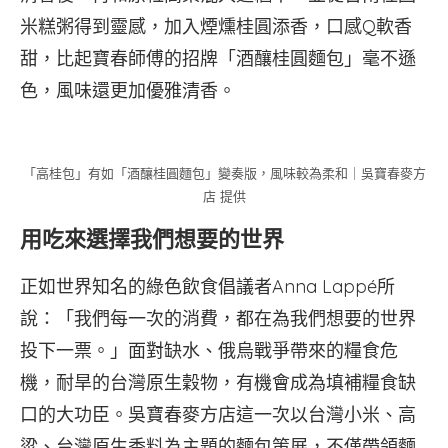
米糕粥得到靈感，加入煙燻桂圓添香，口感Q軟香
甜，比起寶春師傅的招牌「酒釀桂圓麵包」毫不遜
色，風味還更加優雅清香。
「高桂包」有如「酒釀桂圓麵包」變奏版，風味較為柔和｜吳寶春麥方
店 提供
用吃來選擇我們想要的世界
正如世界知名的綠色飲食倡議者Anna Lappé所
說：「我們每一次的消費，都在為我們想要的世界
投下一票。」面對缺水、俄烏戰爭帶來的糧食危
機，耐旱的台灣原生穀物，有機會成為填補糧食缺
口的大功臣。吳寶春麥方店這一次以台灣小米、高
粱、台灣原生香料為主題的麵包策展，不僅帶領麵