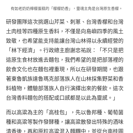
有如老奶奶檸檬蛋糕的「檬檬奶香」，靈魂主角是台灣原生香檬。
研發團隊這次挑選山芹菜、刺蔥、台灣香檬和台灣
土肉桂等四種原生香料，不僅是向島嶼四季的風土
致敬，也希望能支持能讓台灣山林得以永續經營的
「林下經濟」。行政總主廚謝忠祐說：「不只是把
這原生食材放進去麵包，我們希望的是把部落裡的
飲食文化也在麵包裡重現，所以在研發期間，也跟
著東魯凱族達魯瑪克部落族人在山林採集野菜和香
料植物，體驗部落族人自行演繹出來的餐飲。這次
台灣香料麵包的搭配或口感都是以此為靈感。」
而以高粱為主的「高桂包」，先以魯邦種、葡萄菌
種和高粱等製作發酵種，讓高粱散發出特殊的酒味
清香後，再和原粒高粱混入麵糰中，並從台南桂圓