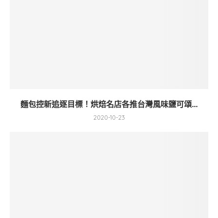
麵包控新追逐目標！烘焙名店各推台灣風味鹽可頌...
2020-10-23