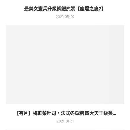
最美女憲兵升級鋼鐵虎媽【塵爆之痕7】
2021-05-07
【有片】梅乾菜吐司。法式冬瓜糖 四大天王級美...
2021-01-31