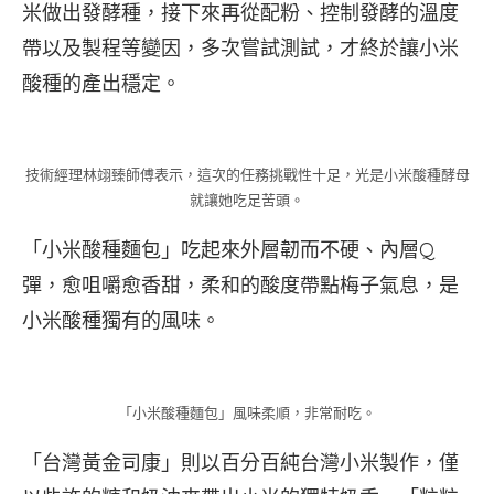
米做出發酵種，接下來再從配粉、控制發酵的溫度
帶以及製程等變因，多次嘗試測試，才終於讓小米
酸種的產出穩定。
技術經理林翊臻師傅表示，這次的任務挑戰性十足，光是小米酸種酵母
就讓她吃足苦頭。
「小米酸種麵包」吃起來外層韌而不硬、內層Q
彈，愈咀嚼愈香甜，柔和的酸度帶點梅子氣息，是
小米酸種獨有的風味。
「小米酸種麵包」風味柔順，非常耐吃。
「台灣黃金司康」則以百分百純台灣小米製作，僅