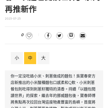
再推新作
2023-07-25
0
小
中
大
你一定沒吃過小米、刺蔥做成的麵包！吳寶春麥方
店新推出的小米酸種麵包口感柔和Q軟、小米刺蔥
餐包則吃得到刺蔥籽獨特的清香。持續「以麵包閱
讀世界」的探索，繼去年的挪威麵包後，寶春師傅
將焦點再次拉回台灣這座物產豐富的島嶼，首度將