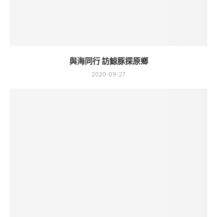
與海同行 訪鯨豚探原鄉
2020-09-27