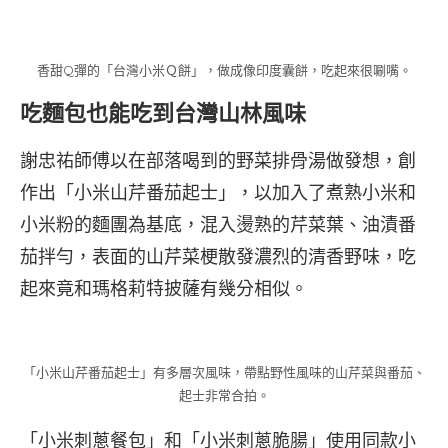
香甜Q彈的「台灣小米Ｑ餅」，做成像印度囊餅，吃起來很唰嘴。
吃麵包也能吃到台灣山林風味
謝忠祐師傅以在部落喝到的野菜排骨湯做發想，創
作出「小米山芹番茄起士」，以加入了煮熟小米和
小米粉的麵團為基底，混入燙熟的芹菜葉、油漬番
茄拌勻，表面的山芹菜梗散發濃烈的清香野味，吃
起來竟和瑪格莉特披薩有幾分相似。
「小米山芹番茄起士」有多層次風味，帶點野性風味的山芹菜與番茄、
起士非常合拍。
「小米刺蔥餐包」和「小米刺蔥脆腸」使用同款小