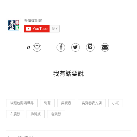
0
我有話要說
以麵包閱讀世界
刺蔥
吳寶春
吳寶春麥方店
小米
布農族
排灣族
魯凱族