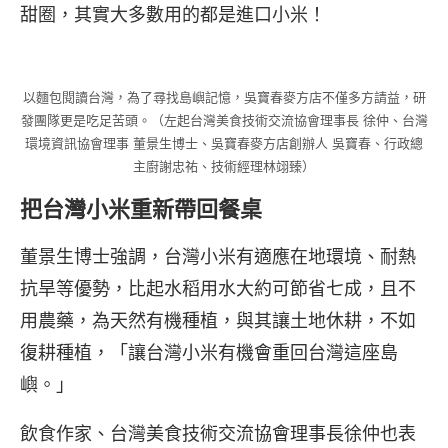
甜圈，其實大多數用的都是進口小米！
以麵包閱讀台灣，為了尋找島嶼記憶，吳寶春麥方店不僅多方請益，研
發團隊更是吃足苦頭。（左起台灣美食技術交流協會理事長 徐仲、台灣
環境資訊協會理事 董景生博士、吳寶春麥方店創辦人 吳寶春、行政總
主廚謝忠祐、技術經理林翊臻）
把台灣小米重新帶回餐桌
董景生博士強調，台灣小米有適應在地環境、耐熱
抗旱等優勢，比起水稻用水大約可節省七成，且不
用農藥，為天然有機種植，與其讓土地休耕，不如
復耕種植，「讓台灣小米有機會重回台灣這座島
嶼。」
飲食作家、台灣美食技術交流協會理事長徐仲也表