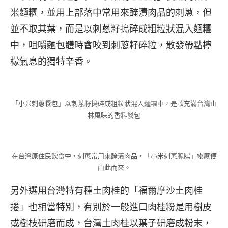
米麵糰，並用上部落中常用來醃漬肉品的刺蔥，但
並不取其葉，而是以刺蔥籽搗碎成粗粒狀混入麵糰
中，咀嚼麵包體時會咬到刺蔥籽碎粒，散發帶點檸
檬氣息的獨特辛香。
「小米刺蔥餐包」以刺蔥籽搗碎成粗粒狀混入麵糰中，是款充滿台灣山
林風味的香料餐包
在台灣原住民飲食中，刺蔥常用來醃漬肉品，「小米刺蔥脆腸」靈感便
由此而來。
另外選用台灣特有種土肉桂的「福爾摩沙土肉桂
捲」也相當特別，有別於一般進口肉桂粉是用樹皮
或樹枝研磨而成，台灣土肉桂以葉子研磨成粉末，