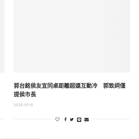
郭台銘侯友宜同桌距離超遠互動冷 郭致詞僅
提侯市長
2023-07-13