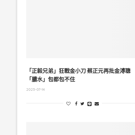
「正毅兄弟」狂戰金小刀 蔡正元再批金溥聰
「膿水」包都包不住
2023-07-14