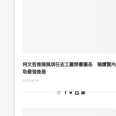
柯文哲推陳佩琪任志工團榮譽團長 稱讚賢內
助最強後盾
2023-07-14