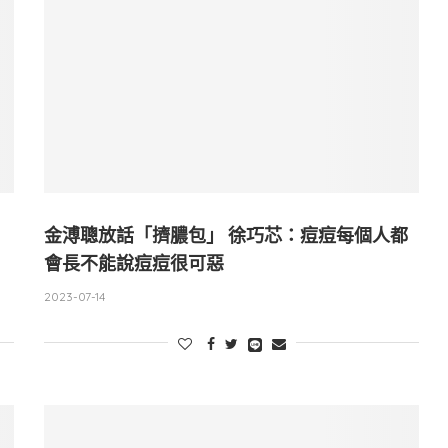
金溥聰放話「擠膿包」 徐巧芯：痘痘每個人都
會長不能說痘痘很可惡
2023-07-14