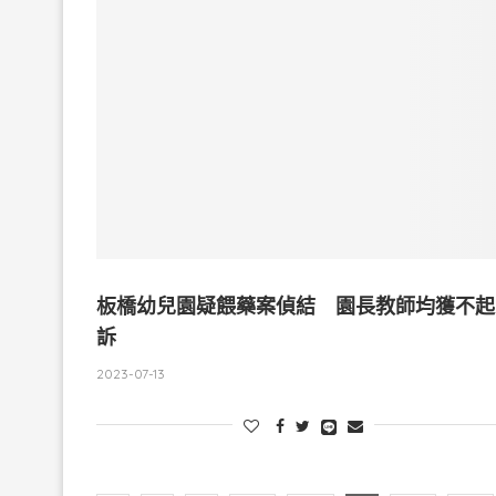
板橋幼兒園疑餵藥案偵結 園長教師均獲不起
訴
2023-07-13