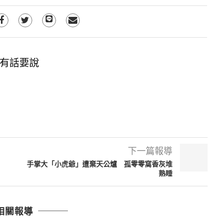
有話要說
下一篇報導
手掌大「小虎爺」遭棄天公爐 孤零零窩香灰堆
熟睡
相關報導