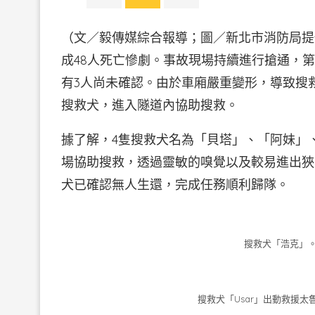
（文／毅傳媒綜合報導；圖／新北市消防局提
成48人死亡慘劇。事故現場持續進行搶通，第
有3人尚未確認。由於車廂嚴重變形，導致搜
搜救犬，進入隧道內協助搜救。
據了解，4隻搜救犬名為「貝塔」、「阿妹」、
場協助搜救，透過靈敏的嗅覺以及較易進出狹
犬已確認無人生還，完成任務順利歸隊。
搜救犬「浩克」
搜救犬「Usar」出動救援