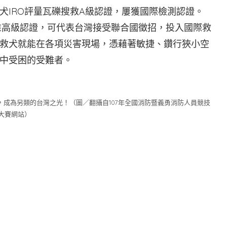
犬IRO評量瓦礫搜救A級認證，屢獲國際檢測認證。
礫堆高級認證，可代表台灣接受聯合國徵招，投入國際救
救犬就能在各項災害現場，憑藉著敏捷、鑽行狹小空
中受困的受難者。
成為另類的台灣之光！（圖／翻攝自107年全國消防暨義勇消防人員競技
大賽網站）