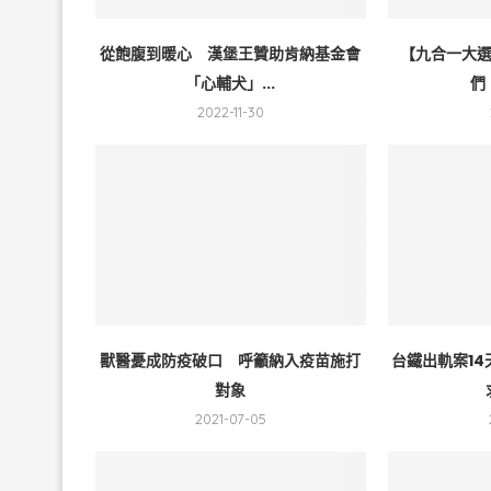
從飽腹到暖心 漢堡王贊助肯納基金會
【九合一大
「心輔犬」...
們
2022-11-30
獸醫憂成防疫破口 呼籲納入疫苗施打
台鐵出軌案1
對象
2021-07-05