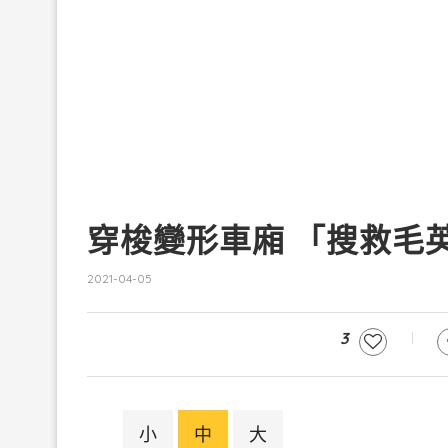
穿梭變形車廂 「搜救毛
2021-04-05
3
小
中
大