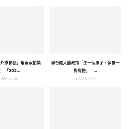
戶外攝影棚」幫全家拍美
郭台銘大膽政策「生一個孩子，多養一
 「202...
隻寵物」 ...
2025-02-26
2023-09-01