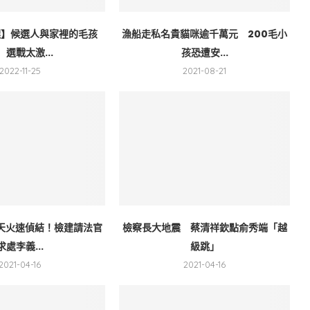
選】候選人與家裡的毛孩
漁船走私名貴貓咪逾千萬元 200毛小
 選戰太激...
孩恐遭安...
2022-11-25
2021-08-21
4天火速偵結！檢建請法官
檢察長大地震 蔡清祥欽點俞秀端「越
求處李義...
級跳」
2021-04-16
2021-04-16