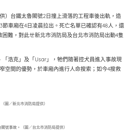
供）台鐵太魯閣號2日撞上滑落的工程車後出軌，造
3節車廂在4日凌晨拉出。死亡名單已確認有48人，還
救困難，對此ㄝ新北市消防局及台北市消防局出動4隻
「浩克」及「Usar」，牠們隨著控犬員進入事故現
窄空間的優勢，於車廂內進行人命搜索；如今4搜救
。（圖／新北市消防局提供）
太魯閣號事故。（圖／台北市消防局提供）