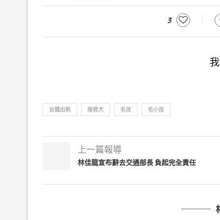
3
我
台鐵出軌
搜救犬
毛孩
毛小孩
上一篇報導
林佳龍宣布辭去交通部長 負起完全責任