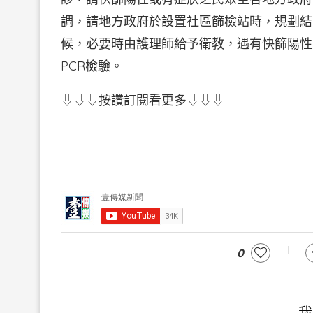
調，請地方政府於設置社區篩檢站時，規劃結
候，必要時由護理師給予衛教，遇有快篩陽性
PCR檢驗。
⇩⇩⇩按讚訂閱看更多⇩⇩⇩
0
我