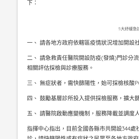
下：
5大紓緩急
一、 請各地方政府依轄區疫情狀況增加開設
二、 請急救責任醫院開設防疫(發燒)門診
相關評估採檢與診療服務。
三、 無症狀者，需快篩陽性，始可採檢核酸P
四、 鼓勵基層診所投入提供採檢服務，擴大
五、 請醫院啟動應變機制，服務降載並調度
指揮中心指出，目前全國各縣市共開設344處
診，請快篩陽性或有症狀之民眾至各地方政府