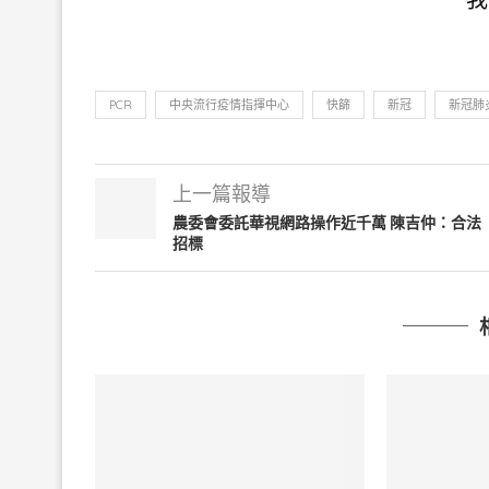
PCR
中央流行疫情指揮中心
快篩
新冠
新冠肺
上一篇報導
農委會委託華視網路操作近千萬 陳吉仲：合法
招標