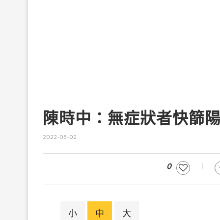
陳時中：無症狀者快篩陽
2022-05-02
0
小
中
大