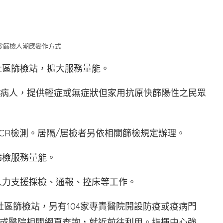
診篩檢人潮應變作方式
社區篩檢站，擴大服務量能。
分流病人，提供輕症或無症狀但家用抗原快篩陽性之民眾
CR檢測。居隔/居檢者另依相關篩檢規定辦理。
篩檢服務量能。
人力支援採檢、通報、控床等工作。
社區篩檢站，另有104家專責醫院開設防疫或疫病門
或醫院相關網頁查詢，就近前往利用。指揮中心強