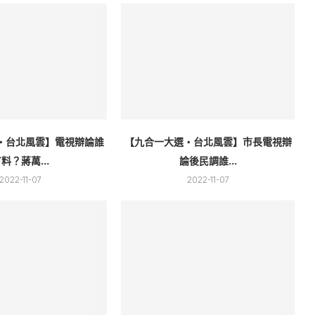
・台北風雲】電視辯論誰
【九合一大選・台北風雲】市長電視辯
料？蔣萬...
論後民調誰...
2022-11-07
2022-11-07