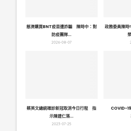
慈濟購買BNT疫苗遭詐騙 陳時中：對
政務委員陳時
防疫團隊...
榮
2026-08-07
蔡英文總統確診新冠取消今日行程 指
COVID
示陳建仁落...
2023-07-25