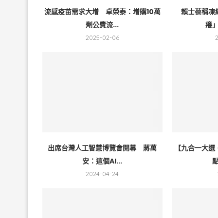
流感疫苗需求大增 卓榮泰：增購10萬
賴士葆稱凍
劑公費流...
癢」
2025-02-06
出席台灣人工智慧博覽會開幕 蔣萬
【九合一大選
安：這個AI...
點
2024-04-24