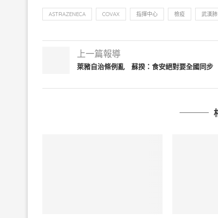
ASTRAZENECA
COVAX
指揮中心
檢疫
武漢肺
上一篇報導
萊豬自治條例亂 蘇揆：食安絕對要全國同步