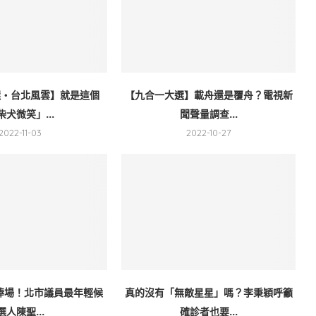
選・台北風雲】就是這個
【九合一大選】載舟還是覆舟？電視新
柴犬微笑」...
聞聲量調查...
2022-11-03
2022-10-27
人捧場！北市議員最年輕候
真的沒有「無敵星星」嗎？李秉穎呼籲
選人陳聖...
確診者也要...