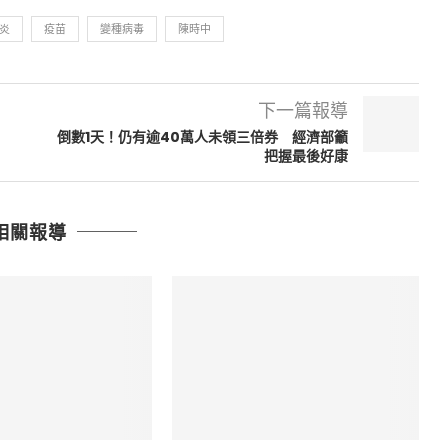
炎
疫苗
變種病毒
陳時中
下一篇報導
倒數1天！仍有逾40萬人未領三倍券 經濟部籲
把握最後好康
相關報導