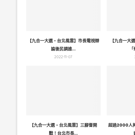
【九合一大選・台北風雲】市長電視辯
【九合一大
論後民調誰...
「
2022-11-07
【九合一大選・台北風雲】三腳督開
超過2000
戰！台北市長...