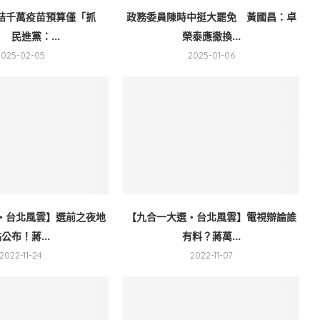
結千萬疫苗預算僅「抓
政務委員陳時中挺大罷免 黃國昌：卓
 民進黨：...
榮泰應撤換...
2025-02-05
2025-01-06
・台北風雲】選前之夜地
【九合一大選・台北風雲】電視辯論誰
公布！蔣...
有料？蔣萬...
2022-11-24
2022-11-07