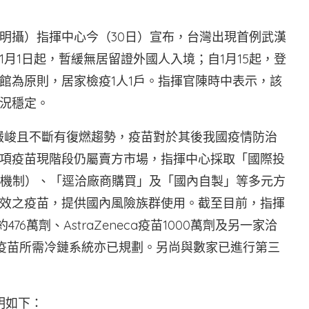
明攝）指揮中心今（30日）宣布，台灣出現首例武漢
月1日起，暫緩無居留證外國人入境；自1月15起，登
館為原則，居家檢疫1人1戶。指揮官陳時中表示，該
況穩定。
持續嚴峻且不斷有復燃趨勢，疫苗對於其後我國疫情防治
項疫苗現階段仍屬賣方市場，指揮中心採取「國際投
OVAX機制）、「逕洽廠商購買」及「國內自製」等多元方
效之疫苗，提供國內風險族群使用。截至目前，指揮
76萬劑、AstraZeneca疫苗1000萬劑及另一家洽
，疫苗所需冷鏈系統亦已規劃。另尚與數家已進行第三
明如下：