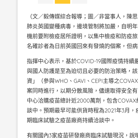
（文／毅傳媒綜合報導；圖／非當事人，陳思
肺炎英國變種病毒，邊境管制將加嚴，自明年1
機前要附檢疫居所證明，以集中檢疫和防疫旅
名確診者為日前英國回來有發燒的個案，但病
指揮中心表示，基於COVID-19國際疫情
與國人防護是至為迫切且必要的防治策略，該
資」（參與WHO、GAVI、CEPI主導之C
案同時進行，以期分散風險，儘速取得安全有
中心洽購疫苗總計近2000萬劑，包含COVAX約4
談中。預期最早可能供貨時程為2021年3月
期臨床試驗之疫苗廠商持續洽談中。
有關國內3家疫苗研發廠商臨床試驗現況，說