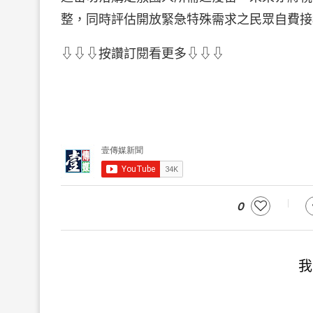
整，同時評估開放緊急特殊需求之民眾自費接
⇩⇩⇩按讚訂閱看更多⇩⇩⇩
0
我