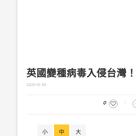
英國變種病毒入侵台灣
2020-12-30
0
小
中
大