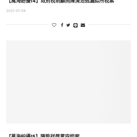
【萬海紛擾14】政府稅制顧問陳清治逃漏綜所稅案
2021-07-04
【萬海紛擾15】陳致祥辱罵空姐案