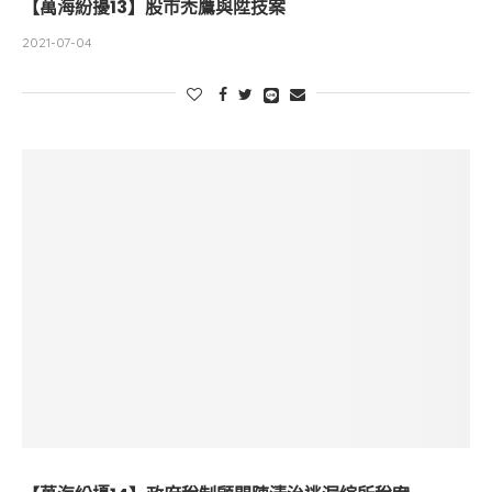
【萬海紛擾13】股市禿鷹與陞技案
2021-07-04