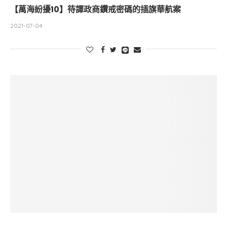
【萬海紛擾10】待譯政商鑽戒密碼的插旗華航案
2021-07-04