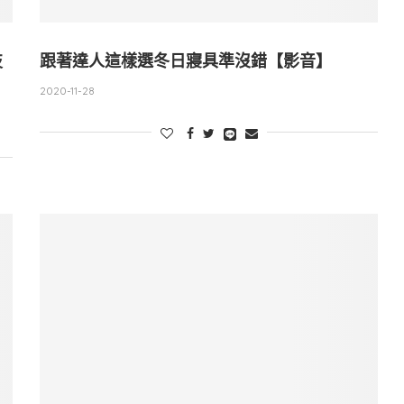
技
跟著達人這樣選冬日寢具準沒錯【影音】
2020-11-28