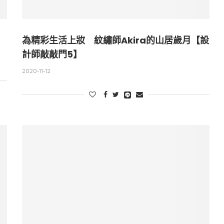
為精彩生活上妝 紋繡師Akira的山居歲月【設
計師敲敲門5】
2020-11-12