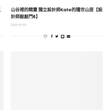
又
山谷裡的精靈 獨立設計師Kate的隱世山居【設
計師敲敲門6】
2021-01-02