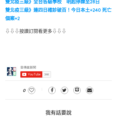
雙北疫三級》全台各級學校 明起停課至28日
雙北疫三級》連四日確診破百！今日本土+240 死亡
個案+2
⇩⇩⇩按讚訂閱看更多⇩⇩⇩
0
我有話要說