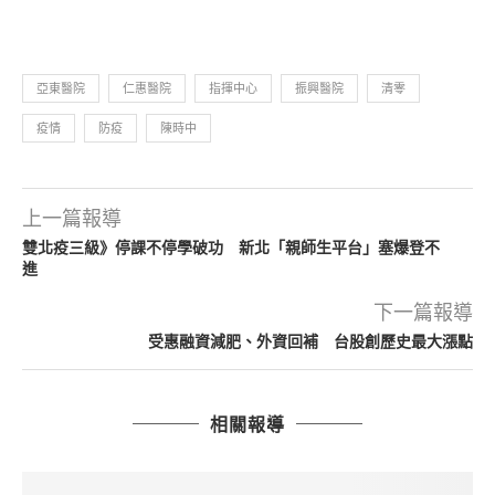
亞東醫院
仁惠醫院
指揮中心
振興醫院
清零
疫情
防疫
陳時中
上一篇報導
雙北疫三級》停課不停學破功 新北「親師生平台」塞爆登不
進
下一篇報導
受惠融資減肥、外資回補 台股創歷史最大漲點
相關報導