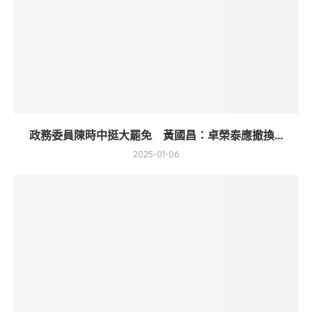
政務委員陳時中挺大罷免 黃國昌：卓榮泰應撤換...
2025-01-06