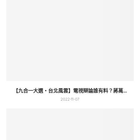
【九合一大選・台北風雲】電視辯論誰有料？蔣萬...
2022-11-07