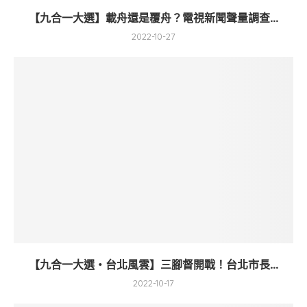
【九合一大選】載舟還是覆舟？電視新聞聲量調查...
2022-10-27
【九合一大選・台北風雲】三腳督開戰！台北市長...
2022-10-17