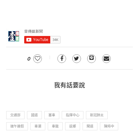
0
我有話要說
交通部
國道
塞車
指揮中心
新冠肺炎
端午連假
車潮
車龍
返鄉
閘道
陳時中