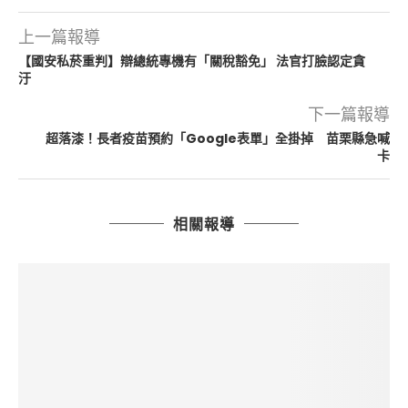
上一篇報導
【國安私菸重判】辯總統專機有「關稅豁免」 法官打臉認定貪
汙
下一篇報導
超落漆！長者疫苗預約「Google表單」全掛掉 苗栗縣急喊
卡
相關報導