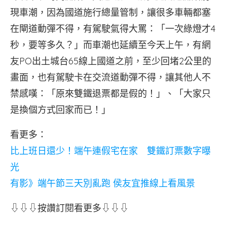
現車潮，因為國道施行總量管制，讓很多車輛都塞
在閘道動彈不得，有駕駛氣得大罵：「一次綠燈才4
秒，要等多久？」而車潮也延續至今天上午，有網
友PO出土城台65線上國道之前，至少回堵2公里的
畫面，也有駕駛卡在交流道動彈不得，讓其他人不
禁感嘆：「原來雙鐵退票都是假的！」、「大家只
是換個方式回家而已！」
看更多：
比上班日還少！端午連假宅在家 雙鐵訂票數字曝
光
有影》端午節三天別亂跑 侯友宜推線上看風景
⇩⇩⇩按讚訂閱看更多⇩⇩⇩