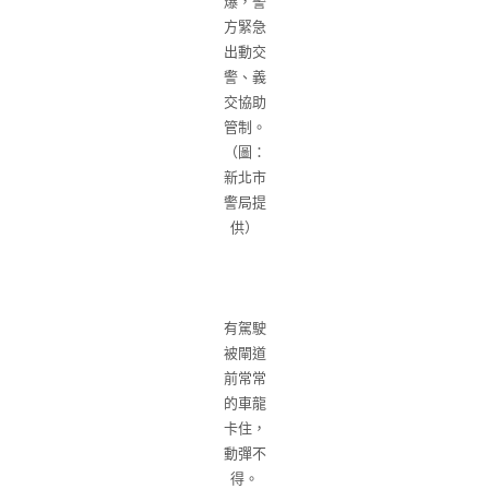
爆，警
方緊急
出動交
警、義
交協助
管制。
（圖：
新北市
警局提
供）
有駕駛
被閘道
前常常
的車龍
卡住，
動彈不
得。