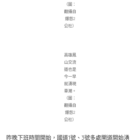
（圖：
翻攝自
爆怨2
公社）
高雄鳳
山交流
道也是
今一早
就湧現
車潮。
（圖：
翻攝自
爆怨2
公社）
昨晚下班時間開始，國道1號、3號多處閘道開始湧