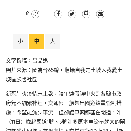
0
小
中
大
文字撰稿：呂品逸
照片來源：圖為台65線，翻攝自我是土城人我愛土
城區臉書社團
新冠肺炎疫情未止歇，端午連假讓中央到各縣市政
府無不繃緊神經，交通部日前祭出國道總量管制措
施，希望能減少車流，但卻讓車輛都塞在閘道，昨
（11日）晚起國道1號、3號許多原本車流量就大的閘