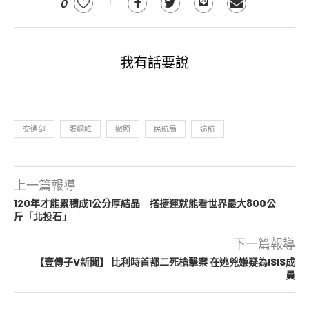
0
我有話要說
交通部
張綱維
撤照
民航局
遠航
上一篇報導
120年才能累積成1公分厚結晶 搭捷運就能看世界最大800公
斤「北投石」
下一篇報導
【壹傳子V新聞】 比利時首都二死槍擊案 在逃兇嫌疑為ISIS成
員