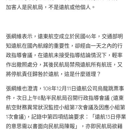
加害人是民航局，不是遠航或他個人。
張綱維表示，遠東航空成立於民國46年，交通部明
知遠航在國內航線的重要性，卻經由一天之內的行
政指導會議，在遠航未接受指導結論情況下，輕率
作出撤照處分，其後民航局禁飛遠航所有航班，又
將停航責任歸咎於遠航，這是什麼道理？
張綱維也澄清，108年12月11日遠航公司烏龍跳票事
件，次日上午8點半民航局召開行政指導會議 (遠東
航空財務異常狀況監控小組第7次會議及因應小組第
1次會議)，記錄中第四項結論要求：「遠航13日停業
的意思需以書面向民航局陳報」，亦即民航局欲藉