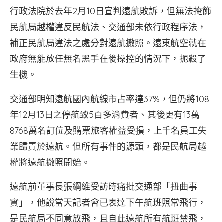
行政法院於去年2月10日宣判遠航敗訴，但無法掩飾
民航局越權違反民航法、交通部未依行政程序法，
補正民航局違法之處分對遠航撤照。遠東航空就在
政府無能放任無名黑手在後操控的情況下，扼殺了
生機。
交通部明知遠航國內航線市占率達37%，但仍將108
年12月13日之停航致5百多消費者、其後更有13萬
8768萬名訂位及購票旅客權益受損，上千名員工失
業歸責於遠航。但所有事件的源頭，都是民航局越
權將遠航撤照開始。
遠航前董事長張綱維受訪時痛批交通部「扭曲事
實」，他說當天記者會已表達下午航班照常飛行，
是民航局不同意放飛，且自此遠航所有航班禁飛，