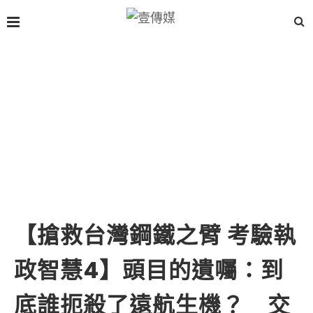
【搶救台灣鋼鐵之臂 考驗執
政智慧4】頭目的遺囑：到
底誰扼殺了遠航生機？ 交