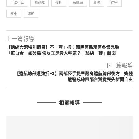
司法不公
張綱維
強拆
民航局
蛋洗
迫害
遠東
遠航
上一篇報導
【總統大選特別節目】不「壹」樣：國民黨民眾黨各懷鬼胎
「藍白合」如破局 侯友宜是最大輸家？｜璩總「鞭」新聞
下一篇報導
【遠航總部遭強拆-2】兩部怪手提早藏身遠航總部後方 媒體
遭警戒線阻隔台灣竟喪失新聞自由
相關報導