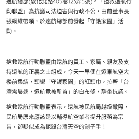
遠航總部(敦化北路405巷123弄5號)。「搶救遠航行
動聯盟」為抗議司法迫害與行政不公，由前董事長
張綱維帶領，於遠航總部前發起「守護家園」活
動。
搶救遠航行動聯盟由遠航的員工、家屬、親友及支
持遠航的正義之士組成，今天一早便在遠東航空大
樓前集結，頭綁「守護家園」的紅頭巾，拉著「台
灣需展翅，遠航竟被斬首」的白布條，靜坐抗議。
搶救遠航行動聯盟表示，遠航被民航局越級撤照，
民航局原來應該是以輔導航空業者提升服務為宗
旨，卻疑似成為扼殺台灣天空的劊子手！