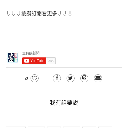
⇩⇩⇩按讚訂閱看更多⇩⇩⇩
0
我有話要說