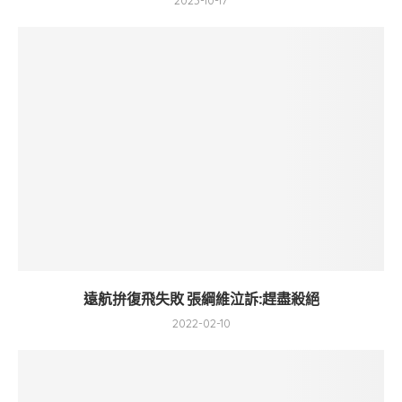
2023-10-17
遠航拚復飛失敗 張綱維泣訴:趕盡殺絕
2022-02-10