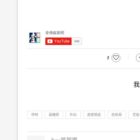
1
我
停飛
副機師
外出
居家檢疫
民航局
空姐