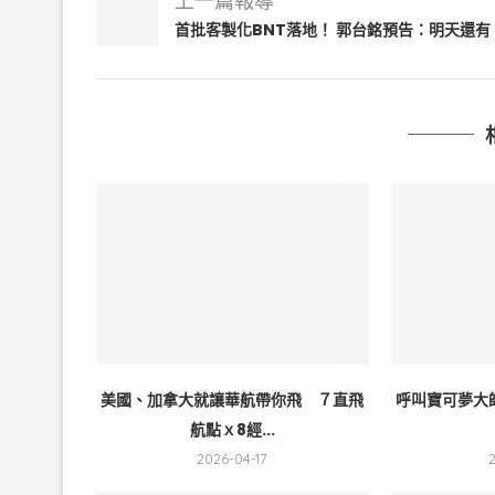
上一篇報導
首批客製化BNT落地！ 郭台銘預告：明天還有
美國、加拿大就讓華航帶你飛 ７直飛
呼叫寶可夢大
航點ｘ8經...
2026-04-17