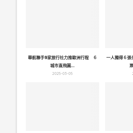
華航聯手9家旅行社力推歐洲行程 ６
一人獨得６張
城市直飛圓...
票
2025-03-05