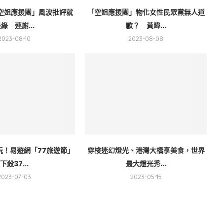
空姐應援團」風波批評就
「空姐應援團」物化女性民眾黨無人道
綠 連謝...
歉？ 黃暐...
2023-08-10
2023-08-08
玩！易遊網「77旅遊節」
穿梭迷幻燈光、港灣大橋享美食，世界
下殺37...
最大燈光秀...
2023-07-03
2023-05-15