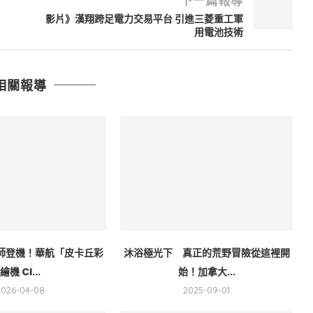
下一篇報導
影片》漢翔跨足電力交易平台 引進三菱重工軍
用電池技術
相關報導
師登機！華航「皮卡丘彩
沐浴極光下 真正的荒野冒險從這裡開
繪機 CI...
始！加拿大...
2026-04-08
2025-09-01