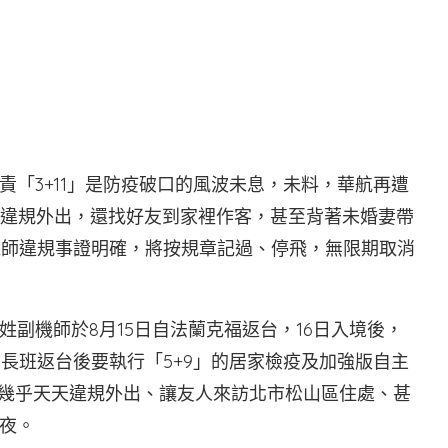
「3+11」是防疫破口的風波未息，未料，華航再遭
度違規外出，還找好友到家裡作客，甚至背著未婚妻帶
機師違規事證明確，將按規章記過、停飛，無限期取消
副機師於8月15日自法蘭克福返台，16日入境後，
長班返台後要執行「5+9」的居家檢疫及加強版自主
師幾乎天天違規外出、讓友人來訪北市松山區住處、甚
夜。