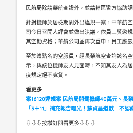
民航局除請華航查證外，並請轄區警方協助調
針對機師於居檢期間外出違規一案，中華航空
司今日召開人評會並做出決議，依員工獎懲規
其空勤資格；華航公司並再次重申，員工應嚴
至於遭點名的空服員，經長榮航空查詢該名空
示，與該位機師友人見面時，不知其友人為居
疫規定絕不寬貸。
看更多
案16120違規案 民航局開罰機師40萬元、長榮
「3＋11」補充報告曝光！蘇貞昌道歉 不認
⇩⇩⇩按讚訂閱看更多⇩⇩⇩