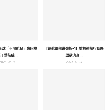
全球「不限航點」來回機
【遠航總部遭強拆-1】搶救遠航行動聯
！華航線...
盟欲肉身...
2024-05-15
2023-10-23