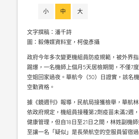
小
中
大
文字撰稿：潘千詩
圖：毅傳媒資料室，柯俊彥攝
政府今年多次變更機組員防疫規範，被外界指責
踢爆，一名機師上個月5天居檢期間，不僅7
空姐回家過夜。華航今（30）日證實，該名
空勤資格。
據《鏡週刊》報導，民航局接獲檢舉，華航林姓
依政府規定，機組員接種第2劑疫苗未滿2週，
健康管理，但自18日至21日之間，林姓副機
至讓一名「疑似」是長榮航空的空服員留宿過