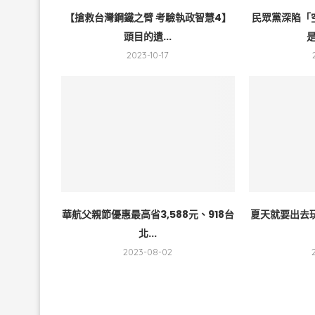
【搶救台灣鋼鐵之臂 考驗執政智慧4】
民眾黨深陷「
頭目的遺...
是
2023-10-17
華航父親節優惠最高省3,588元、918台
夏天就要出去
北...
2023-08-02