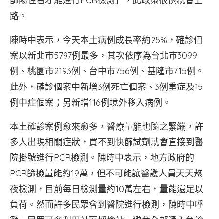
篩陽性者才能進行PCR檢測」，此政策很快就會上
路。
陳時中表示，今天本土病例成長率約25%，確診個
案以新北市5797例最多，其次依序為台北市3099
例、桃園市2193例、台中市756例、基隆市715例。
此外，確診個案中新增3例死亡個案、3例重症及15
例中症個案；另新增116例境外移入病例。
本土確診案例愈來愈多，醫療量能也隨之緊繃，許
多人出現相關症狀，買不到快篩試劑就會直接到醫
院掛號進行PCR檢測。陳時中表示，地方政府的
PCR篩檢量能約19萬，但不可能讓醫護人員天天熬
夜檢測，目前每日檢測量約10萬左右，量能還足以
負荷。然而許多民眾會到醫院進行檢測，陳時中呼