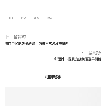
PCR
快篩
新冠
陳時中
上一篇報導
陳時中民調跌 蘇貞昌：勿被不當消息帶風向
下一篇報導
和理財一樣 肌力訓練須及早開始
相關報導