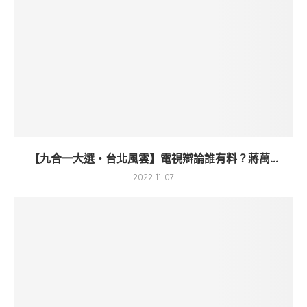
【九合一大選・台北風雲】電視辯論誰有料？蔣萬...
2022-11-07