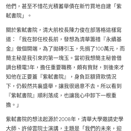
他們，甚至不惜花光積蓄舉債在新竹買地自建「紫
軾書院」。
關於紫軾書院，清大前校長陳力俊在部落格這樣寫
道：「我在卸任校長前，發想為清華籌措『永續基
金』做個開端，為了拋磚引玉，先捐了100萬元，而
簡主秘是我引來的第一塊玉。當初我想簡主秘曾借
調台積電3年，擔任重要職務，頗有貲財，到後來才
知他在正要蓋『紫軾書院』，身負巨額貸款情況
下，仍毅然共襄盛舉，讓我很過意不去。所以看到
『紫軾書院』順利落成，也讓我心中卸下一根重
擔。」
紫軾書院的想法起源於2008年，清華大學邀請史學
大師、許倬雲院士演講，主題是「我們的未來，迎