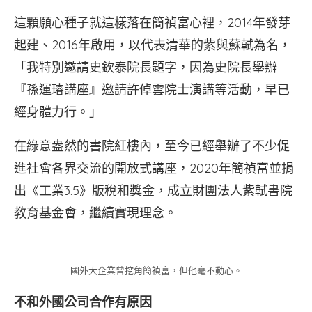
這顆願心種子就這樣落在簡禎富心裡，2014年發芽
起建、2016年啟用，以代表清華的紫與蘇軾為名，
「我特別邀請史欽泰院長題字，因為史院長舉辦
『孫運璿講座』邀請許倬雲院士演講等活動，早已
經身體力行。」
在綠意盎然的書院紅樓內，至今已經舉辦了不少促
進社會各界交流的開放式講座，2020年簡禎富並捐
出《工業3.5》版稅和獎金，成立財團法人紫軾書院
教育基金會，繼續實現理念。
國外大企業曾挖角簡禎富，但他毫不動心。
不和外國公司合作有原因