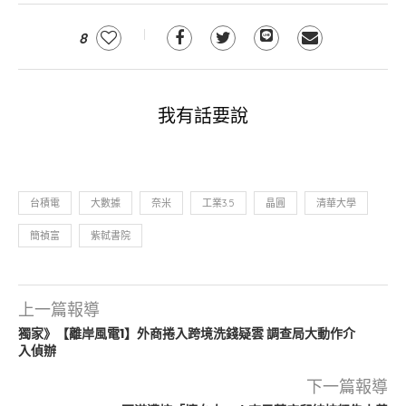
8
我有話要說
台積電
大數據
奈米
工業3.5
晶圓
清華大學
簡禎富
紫軾書院
上一篇報導
獨家》【離岸風電1】外商捲入跨境洗錢疑雲 調查局大動作介
入偵辦
下一篇報導