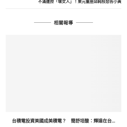
不滿遭控「壞女人」！東元董座邱純枝怒告小黃
相關報導
台積電投資美國成美積電？ 簡舒培酸：輝達在台...