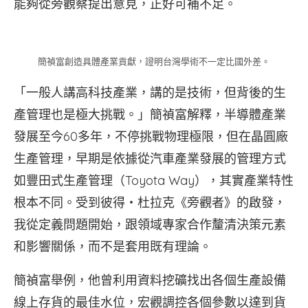
能夠從旁觀察提出意見，正好可補不足。
簡禎富創造具體產業貢獻，證明台灣學術不一定比國外差。
「一般人講高科技產業，講的是技術，但背後的生
產管理也是極大挑戰。」簡禎富解釋，半導體產業
發展至今60多年，不停挑戰物理極限，但在晶圓廠
生產管理，早期是依據從汽車產業發展的管理方式
如豐田式生產管理（Toyota Way），其實產業特性
根本不同。受到彼得‧杜拉克《旁觀者》的啟發，
我從定義問題開始，跟領域專家合作釐清決策元素
和影響關係，而不是套用既有理論。
簡禎富舉例，他曾利用資料挖礦找出各個生產設備
線上存貨的最佳水位，宏觀調控各個參數以達到貨