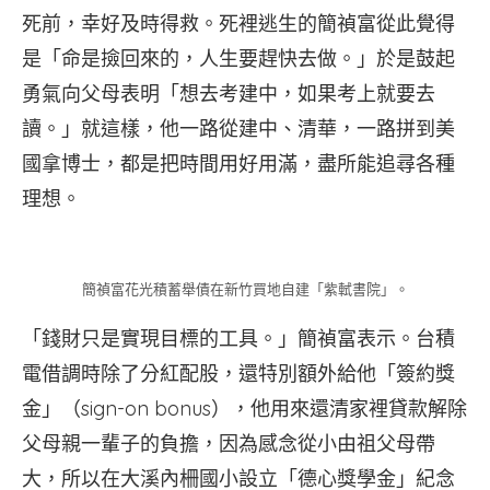
死前，幸好及時得救。死裡逃生的簡禎富從此覺得
是「命是撿回來的，人生要趕快去做。」於是鼓起
勇氣向父母表明「想去考建中，如果考上就要去
讀。」就這樣，他一路從建中、清華，一路拼到美
國拿博士，都是把時間用好用滿，盡所能追尋各種
理想。
簡禎富花光積蓄舉債在新竹買地自建「紫軾書院」。
「錢財只是實現目標的工具。」簡禎富表示。台積
電借調時除了分紅配股，還特別額外給他「簽約獎
金」（sign-on bonus），他用來還清家裡貸款解除
父母親一輩子的負擔，因為感念從小由祖父母帶
大，所以在大溪內柵國小設立「德心獎學金」紀念