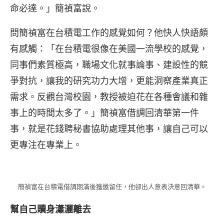
命必達。」簡禎富說。
問簡禎富在台積電工作的感覺如何？他快人快語頗
有感觸：「在台積電很像在美國一流學校的感覺，
同事們素質極高，職場文化就事論事、建設性的競
爭對抗，讓我的研究功力大增，更能洞察產業真正
需求。反觀台灣校園，教授被迫花在各種會議和雜
事上的時間太多了。」簡禎富借調回清華第一件
事，就是花錢聘秘書協助處理其他事，讓自己可以
更專注在專業上。
簡禎富在台積電借調期滿後獲邀留任，他卻出人意表決意回清華。
幫自己贖身瀟灑離去