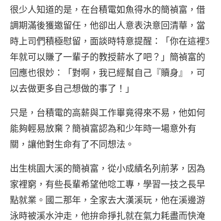
很少人知道的是，在台積電如魚得水的簡禎富，借
調期滿後獲邀留任，他卻出人意表決意回清華，當
時上司們積極慰留，面談時特意提醒：「你在這裡3
年就可以賺了一輩子的教授薪水了吧？」簡禎富的
回應也很妙：「對啊，我已經幫自己『贖身』，可
以去做更多自己想做的事了！」
只是，台積電的高薪與工作畢竟得來不易，他如何
能夠輕易放棄？簡禎富認為和少年時一場意外有
關，讓他對生命有了不同想法。
出生桃園大溪的簡禎富，從小成績名列前茅，因為
家裡窮，有些長輩希望他唸工專，學習一技之長早
點就業。國二那年，全家去大漢溪玩，他在溪邊游
泳時被溪水沖走，他拚命掙扎就在氣力耗盡而快淹