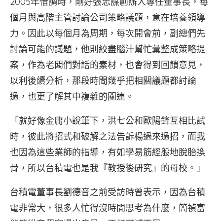
2005年借調時，剛好張忠謀創辦人專任董事長，每
個月與高階主管討論公司策略議題，意在培養領導
力。因此以每個月為周期，每次開會前，副總們先
討論可能的議題，他則絞盡腦汁幫忙彙整成策略提
案，作為老闆們對話的素材，也會得到回饋意見，
以利後續分析，那段時間幾乎把相關議題都討論
過，也更了解其中複雜的關連。
「就好像金庸小說筆下，洪七公和歐陽鋒互相比試
時，彼此將招式和破解之法告訴楊過來過招，而我
也因為這些業師的指導，有如學易筋經般地脫胎換
骨，所以台積電也是我『教授後研究』的母校。」
台積電董事長劉德音之前受訪時曾表示，因為台積
電非常大，很多人忙得沒時間思考為什麼，簡禎富