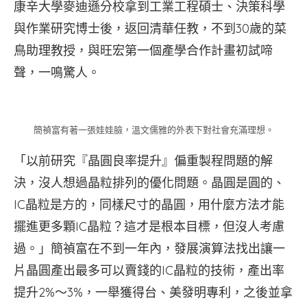
康辛大學麥迪遜分校拿到工業工程碩士、決策科學
與作業研究博士後，返回清華任教，不到30歲的菜
鳥助理教授，與旺宏第一個產學合作計畫初試啼
聲，一鳴驚人。
簡禎富有著一張娃娃臉，溫文儒雅的外表下對社會充滿理想。
「以前研究『晶圓良率提升』偏重製程問題的解
決，沒人想過晶粒排列的優化問題。晶圓是圓的、
IC晶粒是方的，同樣尺寸的晶圓，用什麼方法才能
擺進更多顆IC晶粒？這才是根本目標，但沒人考慮
過。」簡禎富在不到一年內，發展演算法找出讓一
片晶圓產出最多可以賣錢的IC晶粒的技術，產出率
提升2%～3%，一舉獲得台、美發明專利，之後並拿