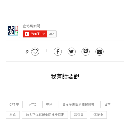
0
我有話要說
CPTPP
WTO
中國
台澎金馬個別關稅領域
日本
核食
跨太平洋夥伴全面進步協定
農委會
鄧振中