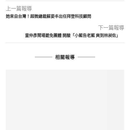
上一篇報導
她來自台灣！超微總裁蘇姿丰出任拜登科技顧問
下一篇報導
童仲彥鬧場罷免團體 開酸「小藍告老藍 爽到林昶佐」
相關報導