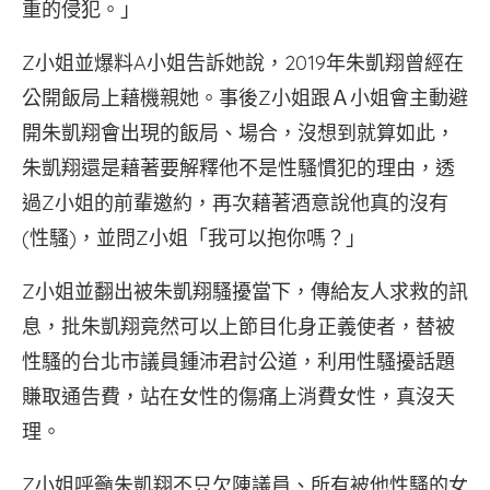
重的侵犯。」
Z小姐並爆料A小姐告訴她說，2019年朱凱翔曾經在
公開飯局上藉機親她。事後Z小姐跟Ａ小姐會主動避
開朱凱翔會出現的飯局、場合，沒想到就算如此，
朱凱翔還是藉著要解釋他不是性騷慣犯的理由，透
過Z小姐的前輩邀約，再次藉著酒意說他真的沒有
(性騷)，並問Z小姐「我可以抱你嗎？」
Z小姐並翻出被朱凱翔騷擾當下，傳給友人求救的訊
息，批朱凱翔竟然可以上節目化身正義使者，替被
性騷的台北市議員鍾沛君討公道，利用性騷擾話題
賺取通告費，站在女性的傷痛上消費女性，真沒天
理。
Z小姐呼籲朱凱翔不只欠陳議員、所有被他性騷的女