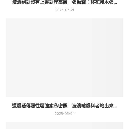
澄清絕對沒有上書對岸高層 張顯耀：移花接木張...
2025-03-21
遭爆疑傳照性騷強索私密照 凌濤嗆爆料者站出來...
2025-03-04