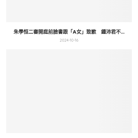
朱學恒二審開庭前臉書跟「A女」致歉 鍾沛君不...
2024-10-16