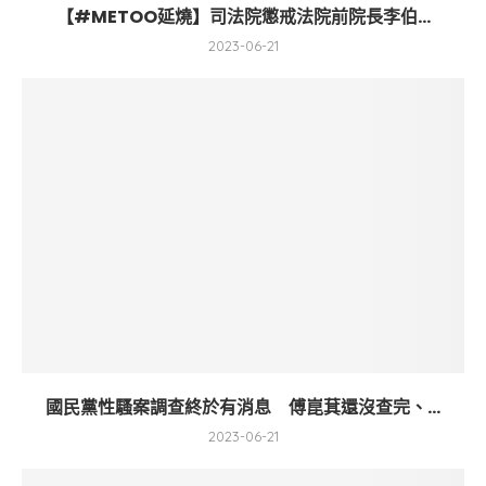
【#METOO延燒】司法院懲戒法院前院長李伯...
2023-06-21
國民黨性騷案調查終於有消息 傅崑萁還沒查完、...
2023-06-21