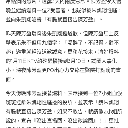
吊點滴的照片，透露3天內兩度急診。陳芳盈今天傍
晚並繼續爆料一位Z受害者，也疑似被朱凱翔性騷，
並向朱凱翔嗆聲「有膽就直接告陳芳盈」。
昨天陳芳盈爆料後朱凱翔雖道歉，但陳芳盈馬上反
擊表示朱不但用九個字：「喝醉了，不記得，對不
起」避重就輕沒道歉誠意，更移花接木，將她爆料
的1月11日KTV約砲騷擾接到3月10日，試圖大事化
小。深夜陳芳盈更PO出心力交瘁在醫院打點滴的畫
面。
今天傍晚陳芳盈接著爆料，表示接到一位Z小姐血淚
斑斑控訴朱凱翔性騷擾的投訴，並表示「請朱凱翔
有膽就直接告陳芳盈，如果不敢告，就請像Z小姐所
說的，宣布『滾出直播圈、滾出政論圈』！」更批