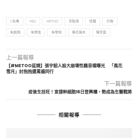
C名嘴
ME2
METOO
吊點滴
性騷
打砲
朱凱翔
朱學恆
朱學恒
移花接木
陳芳盈
上一篇報導
【#METOO延燒】張宇韶人設大崩壞性騷音檔曝光 「風花
雪月」討抱抱還罵遍同行
下一篇報導
疫後生技旺！宣捷幹細胞16日登興櫃，勢成為生醫戰將
相關報導