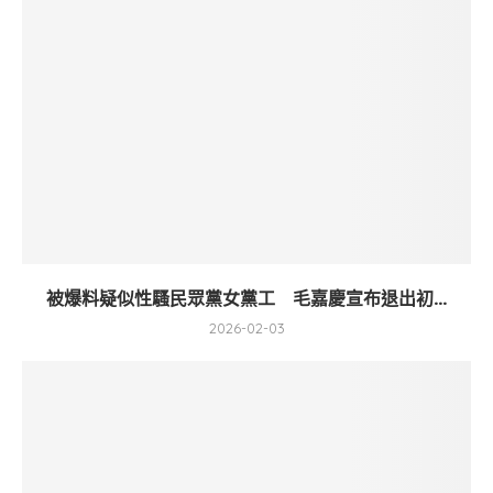
被爆料疑似性騷民眾黨女黨工 毛嘉慶宣布退出初...
2026-02-03