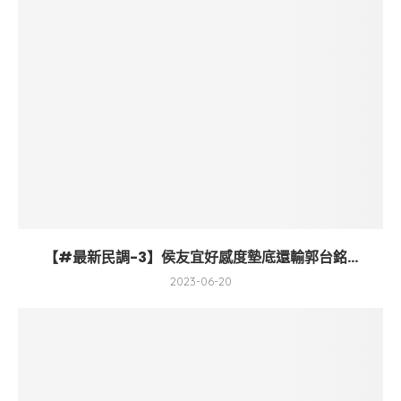
【#最新民調-3】侯友宜好感度墊底還輸郭台銘...
2023-06-20