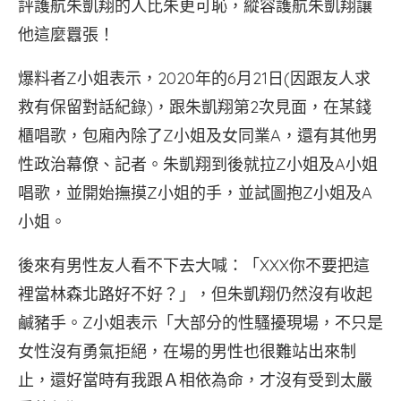
評護航朱凱翔的人比朱更可恥，縱容護航朱凱翔讓
他這麼囂張！
爆料者Z小姐表示，2020年的6月21日(因跟友人求
救有保留對話紀錄)，跟朱凱翔第2次見面，在某錢
櫃唱歌，包廂內除了Z小姐及女同業A，還有其他男
性政治幕僚、記者。朱凱翔到後就拉Z小姐及A小姐
唱歌，並開始撫摸Z小姐的手，並試圖抱Z小姐及A
小姐。
後來有男性友人看不下去大喊：「XXX你不要把這
裡當林森北路好不好？」，但朱凱翔仍然沒有收起
鹹豬手。Z小姐表示「大部分的性騷擾現場，不只是
女性沒有勇氣拒絕，在場的男性也很難站出來制
止，還好當時有我跟Ａ相依為命，才沒有受到太嚴