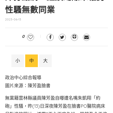
性騷無數同業
2023-06-13
0
小
中
大
政治中心綜合報導
圖片來源：陳芳盈臉書
無黨籍雲林縣議員陳芳盈自曝遭名嘴朱凱翔「約
砲」性騷，昨(13)日深夜陳芳盈在臉書PO醫院病床