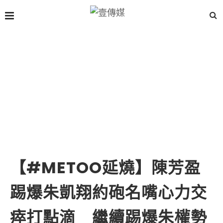
【#METOO延燒】陳芳盈
踢爆朱凱翔約砲名嘴心力交
瘁打點滴 繼續踢爆朱權勢