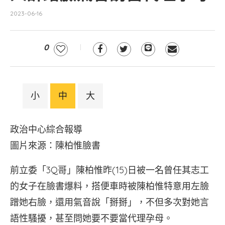
2023-06-16
0
小
中
大
政治中心綜合報導
圖片來源：陳柏惟臉書
前立委「3Q哥」陳柏惟昨(15)日被一名曾任其志工
的女子在臉書爆料，搭便車時被陳柏惟特意用左臉
蹭她右臉，還用氣音說「掰掰」，不但多次對她言
語性騷擾，甚至問她要不要當代理孕母。