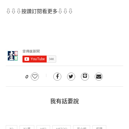
⇩⇩⇩按讚訂閱看更多⇩⇩⇩
0
我有話要說