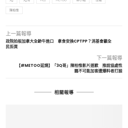
3Q
3Q哥
ME2
METOO
巫小姐
性騷
陳柏惟
上一篇報導
政院拍板加拿大全齡牛進口 拿食安換CPTPP？消基會籲全
民拒買
下一篇報導
【#METOO延燒】「3Q哥」陳柏惟影片道歉 推說協處性
騷不可能加害遭爆料者打臉
相關報導