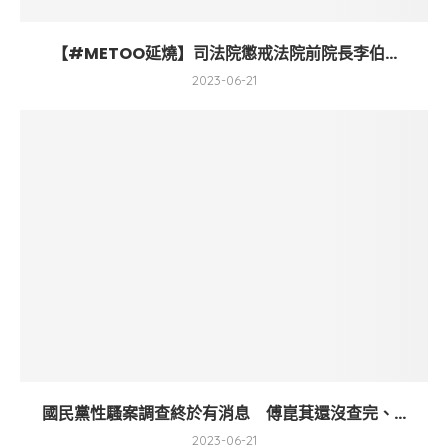
【#METOO延燒】司法院懲戒法院前院長李伯...
2023-06-21
國民黨性騷案調查終於有消息 傅崑萁還沒查完、...
2023-06-21