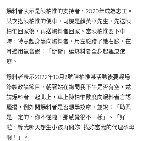
爆料者表示是陳柏惟的支持者，2020年成為志工。
某次搭陳柏惟的便車，司機是顏英華先生，先送陳
柏惟回家後，再送爆料者回家。當陳柏惟要下車
時，特意起身靠向爆料者，用左臉蹭了她右臉，在
耳邊用氣音說：「掰掰」讓爆料者全身起雞皮疙
瘩。
爆料者表示2022年10月8號陳柏惟某活動後要趕場
錄製政論節目，朝著站在詢問我下午是否有空，邀
請爆料者一起北上，車上陳柏惟數度向爆料者言語
騷擾，例如問爆料者是否想學按摩，並說：「助興
是一定的，你不懂啦！那感覺很不一樣」、「好
啦，等我哪天想生小孩再問妳…找妳當我的代理孕母
啊！」。