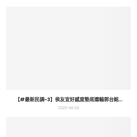
【#最新民調-3】侯友宜好感度墊底還輸郭台銘...
2023-06-20