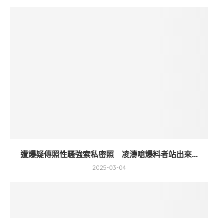
遭爆疑傳照性騷強索私密照 凌濤嗆爆料者站出來...
2025-03-04