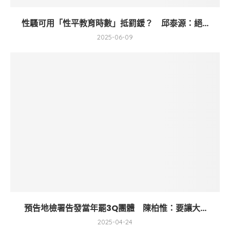
性騷可用「性平教育時數」抵罰鍰？ 邱泰源：絕...
2025-06-09
預告地檢署告發當年罷3Q團體 陳柏惟：要讓大...
2025-04-24