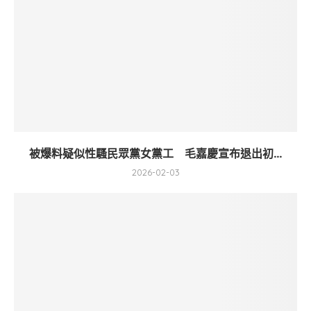
被爆料疑似性騷民眾黨女黨工 毛嘉慶宣布退出初...
2026-02-03