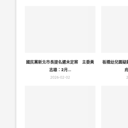
國民黨新北市長提名遲未定案 主委黃
板橋幼兒園疑
志雄：2月...
府
2026-02-02