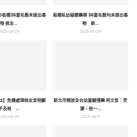
布板橋36童毛髮未檢出毒
板橋私幼疑餵藥案 36童毛髮均未檢出毒
物 侯友...
物 新...
2023-06-29
2023-06-29
-2】危機處理侯友宜明顯
新北市開放全台幼童驗殘藥 柯文哲：荒
不及格 ...
謬，他一...
2023-06-20
2023-06-17