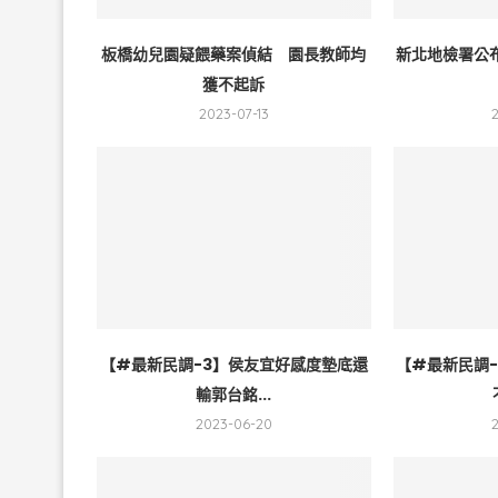
板橋幼兒園疑餵藥案偵結 園長教師均
新北地檢署公
獲不起訴
2023-07-13
【#最新民調-3】侯友宜好感度墊底還
【#最新民調
輸郭台銘...
2023-06-20