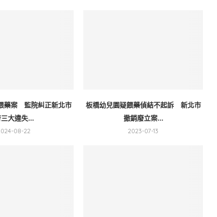
餵藥案 監院糾正新北市
板橋幼兒園疑餵藥偵結不起訴 新北市
三大違失...
撤銷廢立案...
2024-08-22
2023-07-13