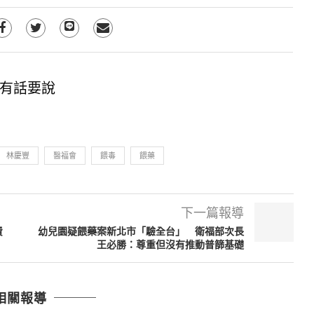
有話要說
林慶豐
醫福會
餵毒
餵藥
下一篇報導
費
幼兒園疑餵藥案新北市「驗全台」 衛福部次長
王必勝：尊重但沒有推動普篩基礎
相關報導