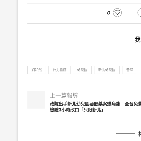
0
我
劉和然
台北醫院
幼兒園
新北幼兒園
普篩
上一篇報導
政院出手新北幼兒園疑餵藥案爆烏龍 全台免
檢驗3小時改口「只限新北」