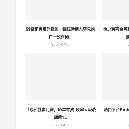
殺警犯爽服外役監 總統候選人罕見炮
徐少東喜合照
口一致齊砲...
副
2023-07-10
「戒菸就贏比賽」10年有成!收容人吸菸
熱門平台Pod
率降1...
2022-04-13