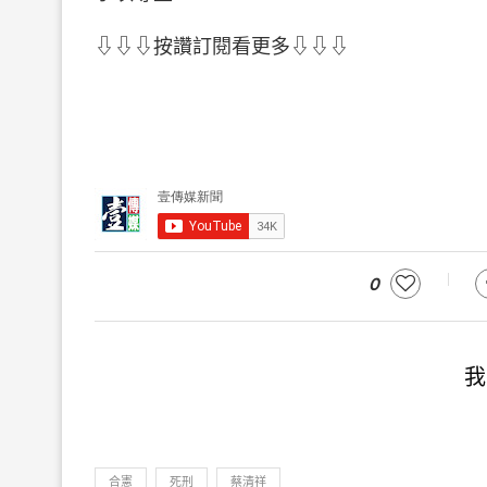
⇩⇩⇩按讚訂閱看更多⇩⇩⇩
0
我
合憲
死刑
蔡清祥