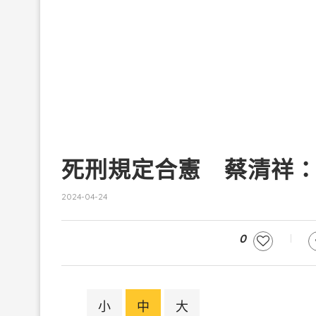
死刑規定合憲 蔡清祥
2024-04-24
0
小
中
大