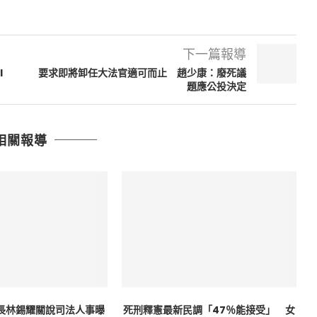
下一篇報導
I
要求即將卸任大法官適可而止 趙少康：廢死議
題應公投決定
相關報導
長林錫耀關說司法人事曝
死刑釋憲最新民調「47％能接受」 女