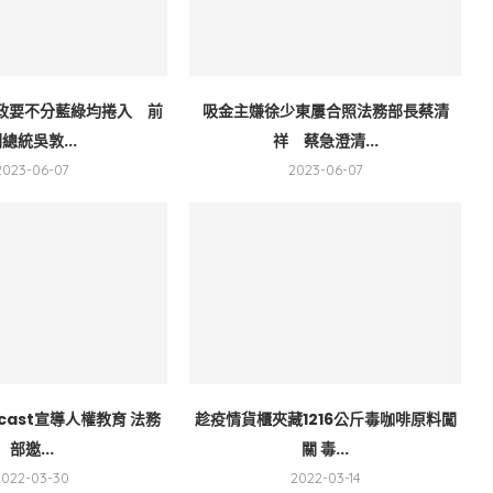
政要不分藍綠均捲入 前
吸金主嫌徐少東屢合照法務部長蔡清
總統吳敦...
祥 蔡急澄清...
2023-06-07
2023-06-07
cast宣導人權教育 法務
趁疫情貨櫃夾藏1216公斤毒咖啡原料闖
部邀...
關 毒...
2022-03-30
2022-03-14