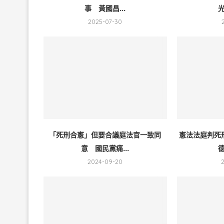
事 黃國昌...
光
2025-07-30
「死刑合憲」但要合議庭法官一致同
憲法法庭判死
意 國民黨痛...
德
2024-09-20