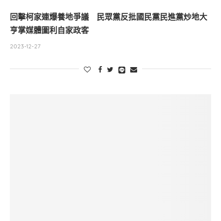
回擊柯家連爆養地爭議 民眾黨反批國民黨民進黨炒地大
亨掌媒體圖利自家政客
2023-12-27