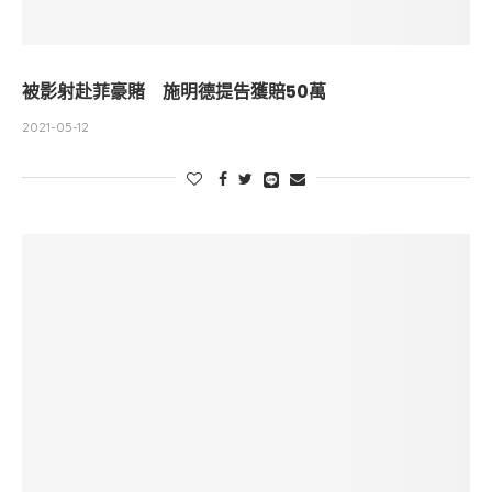
被影射赴菲豪賭 施明德提告獲賠50萬
2021-05-12