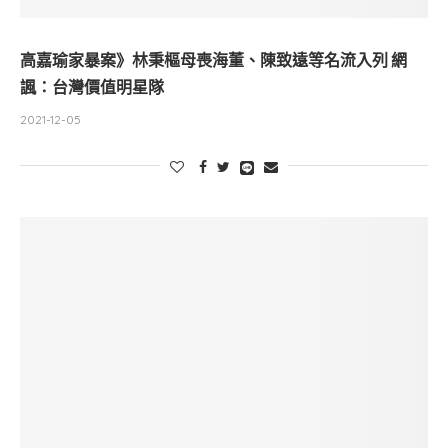
高嘉瑜家暴案》林秉樞母喪海董、陳致遠等名流入列 網
諷：台灣價值明星隊
2021-12-05