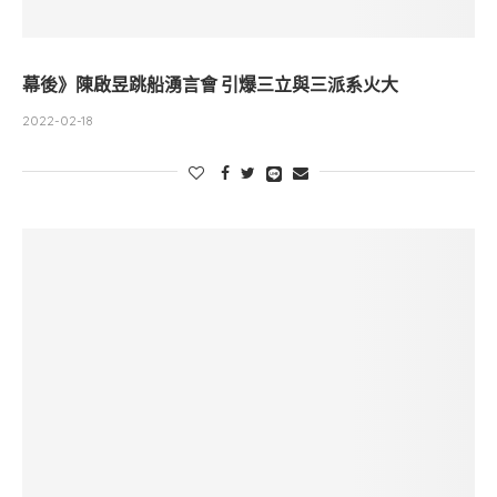
幕後》陳啟昱跳船湧言會 引爆三立與三派系火大
2022-02-18