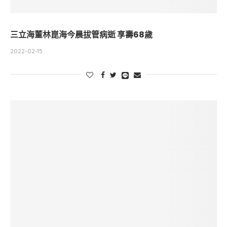
三立海董林崑海今晨拔管病逝 享壽68歲
2022-02-15