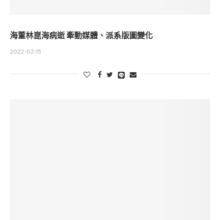
海董林崑海病逝 牽動媒體、派系版圖變化
2022-02-15