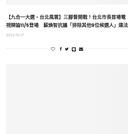
【九合一大選・台北風雲】三腳督開戰！台北市長首場電
視辯論11/5登場 蘇煥智抗議「排除其他9位候選人」違法
2022-10-17