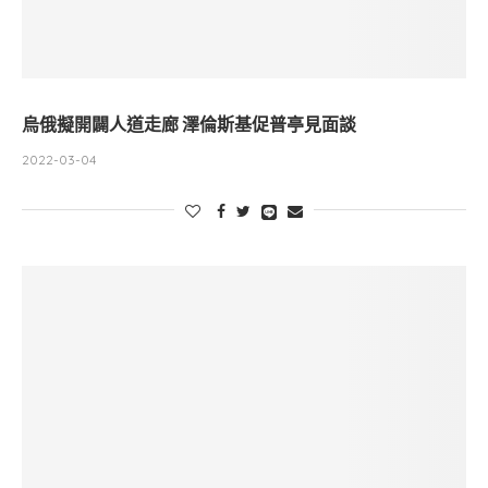
烏俄擬開闢人道走廊 澤倫斯基促普亭見面談
2022-03-04