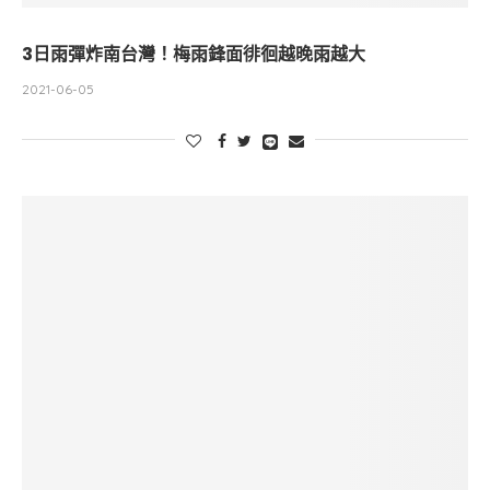
3日雨彈炸南台灣！梅雨鋒面徘徊越晚雨越大
2021-06-05