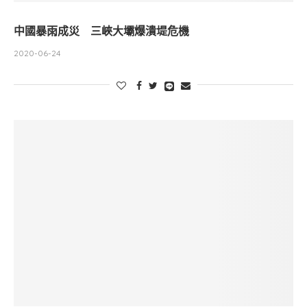
中國暴雨成災 三峽大壩爆潰堤危機
2020-06-24