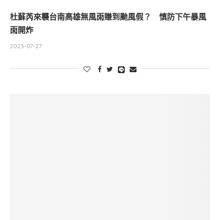
杜蘇芮來襲台南高雄無風雨賺到颱風假？ 慎防下午暴風
雨開炸
2023-07-27