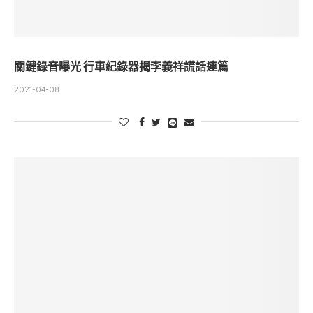
關鍵錄音曝光 行車紀錄器揭李義祥謊話連篇
2021-04-08