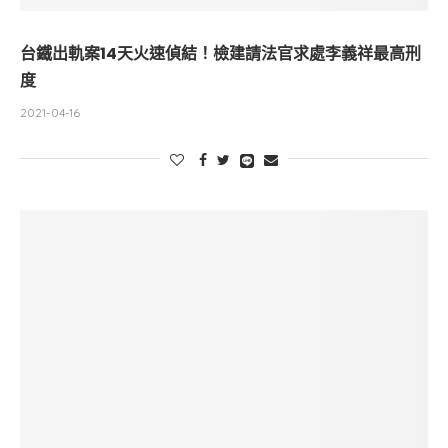
台鐵出軌案14天火速偵結！檢建請法官求處李義祥最高刑
度
2021-04-16