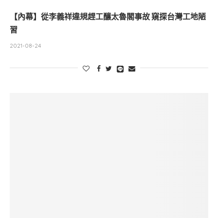
【內幕】從李義祥違規趕工釀太魯閣事故 窺探台灣工地陋
習
2021-08-24