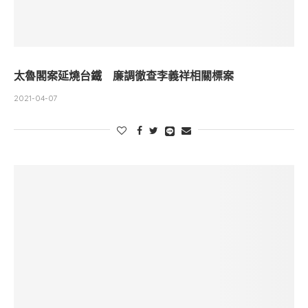
太魯閣案延燒台鐵 廉調徹查李義祥相關標案
2021-04-07