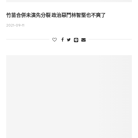
竹苗合併未演先分裂 政治惡鬥林智堅也不爽了
2021-09-11