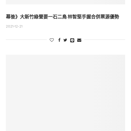
幕後》大新竹綠營要一石二鳥 林智堅手握合併票源優勢
2021-12-21