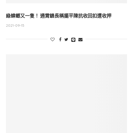
綠蟑螂又一隻！ 通霄鎮長稱擺平陳抗收回扣遭收押
2021-09-15