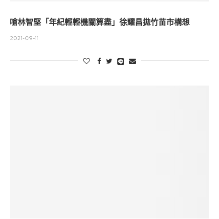
嗆林智堅「年紀輕輕機關算盡」徐耀昌拋竹苗市構想
2021-09-11