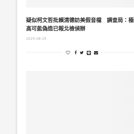
疑似柯文哲批賴清德訪美假音檔 調查局：極
高可能偽造已報北檢偵辦
2023-08-25