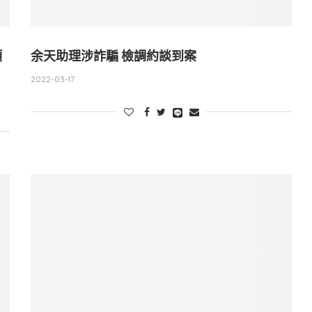
額
余天助理涉詐騙 檢調約談到案
2022-03-17