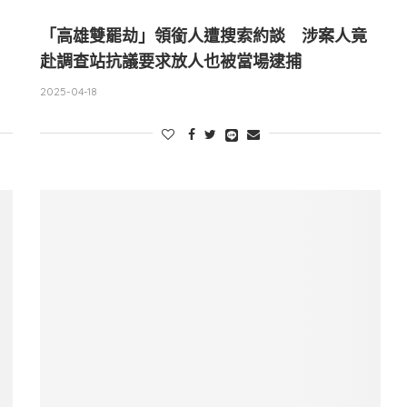
「高雄雙罷劫」領銜人遭搜索約談 涉案人竟
赴調查站抗議要求放人也被當場逮捕
2025-04-18