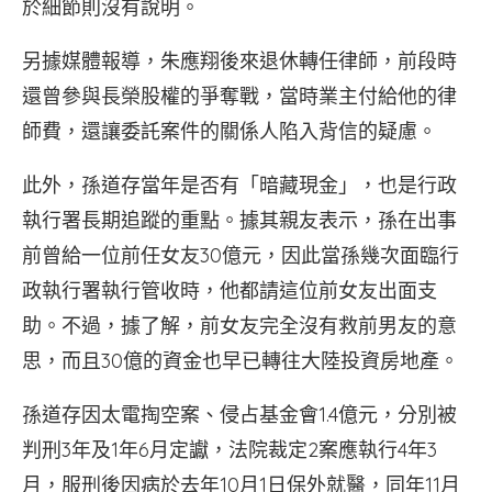
於細節則沒有說明。
另據媒體報導，朱應翔後來退休轉任律師，前段時
還曾參與長榮股權的爭奪戰，當時業主付給他的律
師費，還讓委託案件的關係人陷入背信的疑慮。
此外，孫道存當年是否有「暗藏現金」，也是行政
執行署長期追蹤的重點。據其親友表示，孫在出事
前曾給一位前任女友30億元，因此當孫幾次面臨行
政執行署執行管收時，他都請這位前女友出面支
助。不過，據了解，前女友完全沒有救前男友的意
思，而且30億的資金也早已轉往大陸投資房地產。
孫道存因太電掏空案、侵占基金會1.4億元，分別被
判刑3年及1年6月定讞，法院裁定2案應執行4年3
月，服刑後因病於去年10月1日保外就醫，同年11月