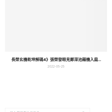
長榮玄機乾坤解碼4》張榮發眼見鄭深池藉機入扁...
2022-05-25