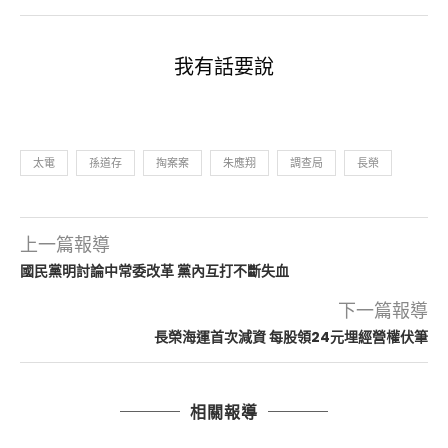
我有話要說
太電
孫道存
掏案案
朱應翔
調查局
長榮
上一篇報導
國民黨明討論中常委改革 黨內互打不斷失血
下一篇報導
長榮海運首次減資 每股領24元埋經營權伏筆
相關報導