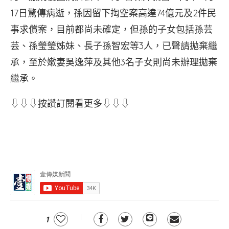
17日驚傳病逝，孫因留下掏空案高達74億元及2件民
事求償案，目前都尚未確定，但孫的子女包括孫芸
芸、孫瑩瑩姊妹、長子孫智宏等3人，已聲請拋棄繼
承，至於嫩妻吳逸萍及其他3名子女則尚未辦理拋棄
繼承。
⇩⇩⇩按讚訂閱看更多⇩⇩⇩
1