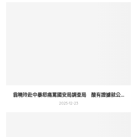
翁曉玲赴中暴怒痛罵國安局調查局 酸有證據就公...
2025-12-23