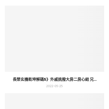
長榮玄機乾坤解碼5》外戚挑撥大房二房心結 兄...
2022-05-25