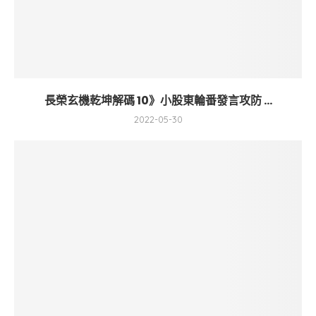
長榮玄機乾坤解碼 10》小股東輪番發言攻防 ...
2022-05-30