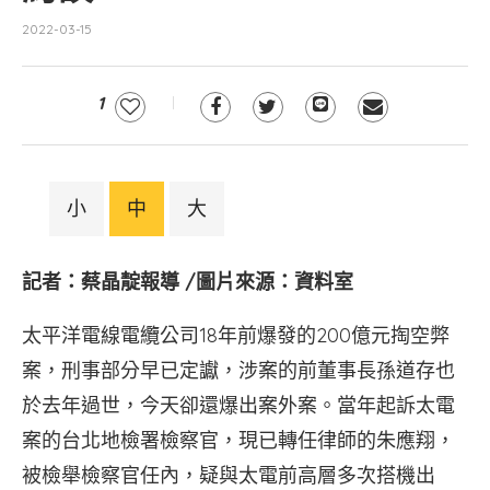
2022-03-15
1
小
中
大
記者：蔡晶靛報導 /圖片來源：資料室
太平洋電線電纜公司18年前爆發的200億元掏空弊
案，刑事部分早已定讞，涉案的前董事長孫道存也
於去年過世，今天卻還爆出案外案。當年起訴太電
案的台北地檢署檢察官，現已轉任律師的朱應翔，
被檢舉檢察官任內，疑與太電前高層多次搭機出