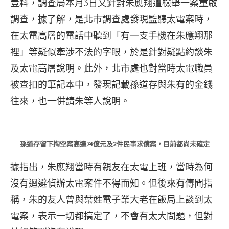
豈料，調查局本月3日又針對朱應翔遭檢舉一案重啟
調查，據了解，是北市調查處發現監聽太電案時，
在太電高層的電話中聽到「有一支手機在朱應翔那
裡」等疑似牽涉不法的字眼，於是針對疑點約談朱
及太電高層說明。此外，北市處也對當時太電職員
被查扣的筆記本中，發現記載孫道存與朱有的金錢
往來，也一併請朱等人說明。
孫道存留下掏空案高達74億元及2件民事求償案，目前都尚未確定
據指出，朱應翔當時有親友在太電上班，當時為何
沒有迴避偵辦太電案件不得而知。但後來有傳聞指
稱，朱的友人曾與葉姓電子業大老在飯局上談到太
電案，表示一切都搞定了，不會有太大問題，但對