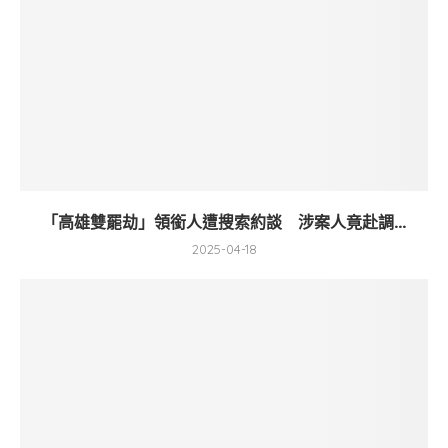
「高雄雙罷劫」領銜人遭搜索約談 涉案人竟赴調...
2025-04-18