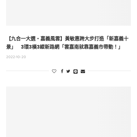
【九合一大選・嘉義風雲】黃敏惠跨大步打造「新嘉義十
景」 3環3橫3縱新路網「雲嘉南就靠嘉義市帶動！」
2022-10-20