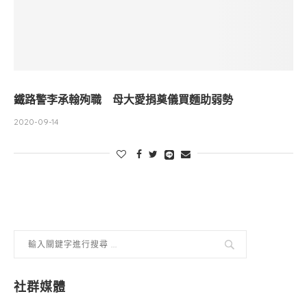
鐵路警李承翰殉職 母大愛捐奠儀買麵助弱勢
2020-09-14
社群媒體