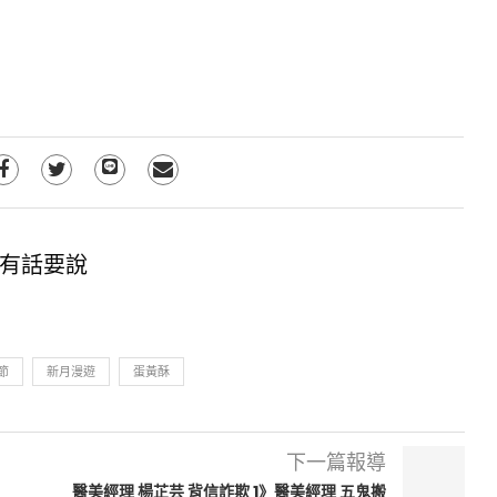
有話要說
節
新月漫遊
蛋黃酥
下一篇報導
醫美經理 楊芷芸 背信詐欺 1》醫美經理 五鬼搬