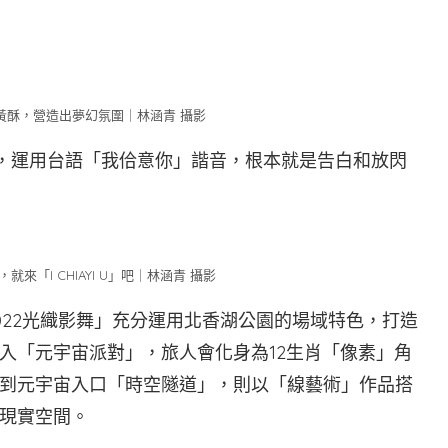
黃酥，營造出夢幻氛圍｜林涵青 攝影
型裝置，運用台語「我佮意你」諧音，根本就是告白和放閃
來「I CHIAYI U」吧｜林涵青 攝影
022光織影舞」充分運用北香湖公園的場域特色，打造
入「元宇宙派對」，旅人會化身為12生肖「像素」角
到元宇宙入口「時空隧道」，則以「線藝術」作品搭
現實空間。