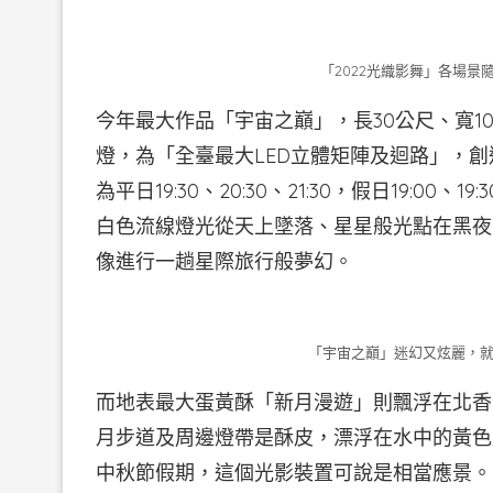
「2022光織影舞」各場景
今年最大作品「宇宙之巔」，長30公尺、寬10
燈，為「全臺最大LED立體矩陣及迴路」，
為平日19:30、20:30、21:30，假日19:00、19
白色流線燈光從天上墜落、星星般光點在黑夜
像進行一趟星際旅行般夢幻。
「宇宙之巔」迷幻又炫麗，就
而地表最大蛋黃酥「新月漫遊」則飄浮在北香
月步道及周邊燈帶是酥皮，漂浮在水中的黃色
中秋節假期，這個光影裝置可說是相當應景。