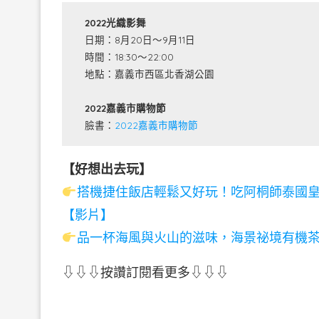
2022光織影舞
日期：8月20日～9月11日
時間：18:30～22:00
地點：嘉義市西區北香湖公園
2022嘉義市購物節
臉書：
2022嘉義市購物節
【好想出去玩】
搭機捷住飯店輕鬆又好玩！吃阿桐師泰國
【影片】
品一杯海風與火山的滋味，海景祕境有機
⇩⇩⇩按讚訂閱看更多⇩⇩⇩