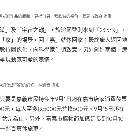
與光影作品的距離，更提供另一種欣賞的視角｜嘉義市政府 提供
」及「宇宙之巔」，旅途尾聲則來到「23.5°N」，
布置「家」的場景，回「嘉」就像回家；最終旅人返回地
數位圖像化，向科學家牛頓致意，另外創造兩個「療
呈現動感可愛的表情。
中幻化成不同的線條｜林涵青 攝影
只要是嘉義市民持今年9月1日起在嘉市店家消費發票
0元，每人至多以5000元兌換500元。9月15日起在
，兌完為止。另外，嘉義市購物節加碼延長到10月10
一部百萬休旅車。