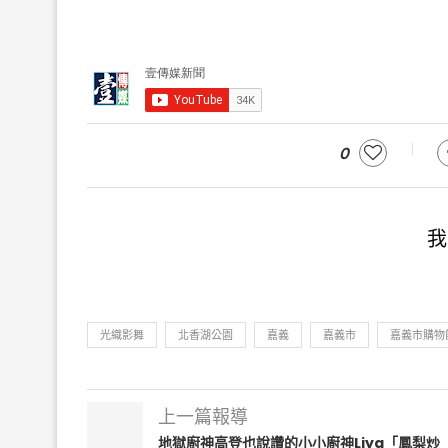
0
我
光織影舞
北香湖公園
嘉義
嘉義市
嘉義市購物
上一篇報導
地獄廚神高登也說讚的小小廚神Liya「鳳梨炒