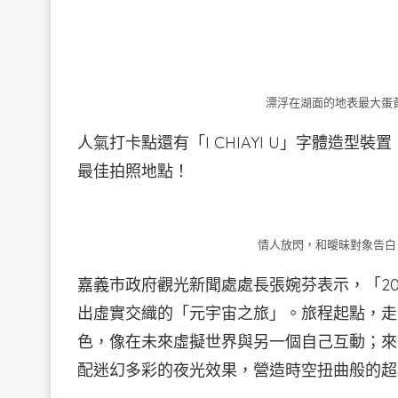
漂浮在湖面的地表最大蛋
人氣打卡點還有「I CHIAYI U」字體造
最佳拍照地點！
情人放閃，和曖昧對象告白，就
嘉義市政府觀光新聞處處長張婉芬表示，「2
出虛實交織的「元宇宙之旅」。旅程起點，走
色，像在未來虛擬世界與另一個自己互動；來
配迷幻多彩的夜光效果，營造時空扭曲般的超