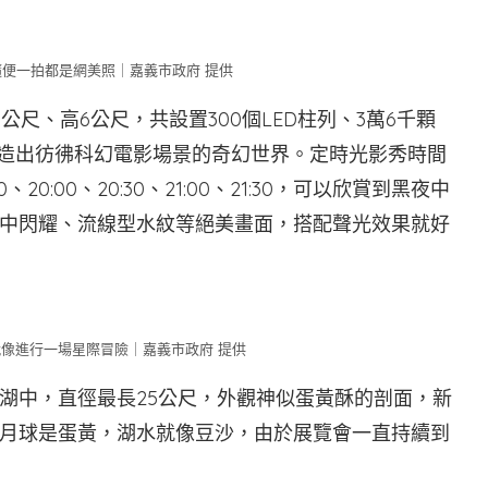
隨便一拍都是網美照｜嘉義市政府 提供
公尺、高6公尺，共設置300個LED柱列、3萬6千顆
創造出彷彿科幻電影場景的奇幻世界。定時光影秀時間
:30、20:00、20:30、21:00、21:30，可以欣賞到黑夜中
中閃耀、流線型水紋等絕美畫面，搭配聲光效果就好
像進行一場星際冒險｜嘉義市政府 提供
湖中，直徑最長25公尺，外觀神似蛋黃酥的剖面，新
月球是蛋黃，湖水就像豆沙，由於展覽會一直持續到