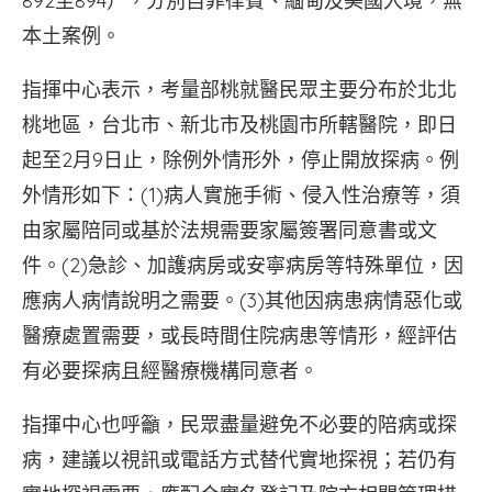
892至894），分別自菲律賓、緬甸及美國入境，無
本土案例。
指揮中心表示，考量部桃就醫民眾主要分布於北北
桃地區，台北市、新北市及桃園市所轄醫院，即日
起至2月9日止，除例外情形外，停止開放探病。例
外情形如下：(1)病人實施手術、侵入性治療等，須
由家屬陪同或基於法規需要家屬簽署同意書或文
件。(2)急診、加護病房或安寧病房等特殊單位，因
應病人病情說明之需要。(3)其他因病患病情惡化或
醫療處置需要，或長時間住院病患等情形，經評估
有必要探病且經醫療機構同意者。
指揮中心也呼籲，民眾盡量避免不必要的陪病或探
病，建議以視訊或電話方式替代實地探視；若仍有