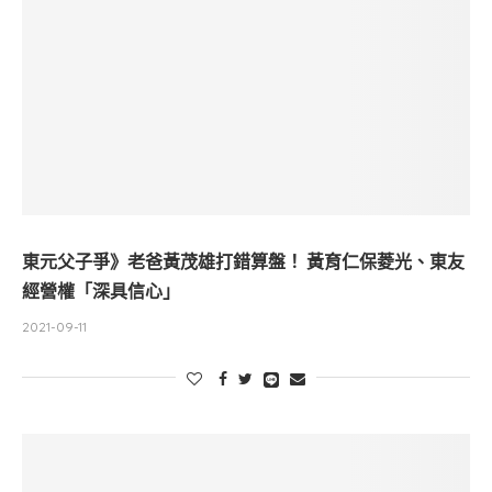
東元父子爭》老爸黃茂雄打錯算盤！ 黃育仁保菱光、東友
經營權「深具信心」
2021-09-11