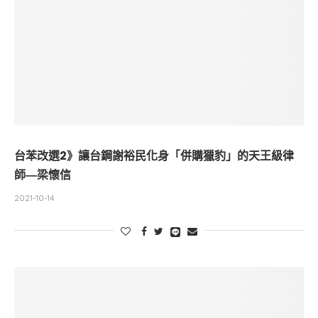
台苯改選2》讓台鋼謝裕民化身「併購獵豹」的天王級律
師―梁懷信
2021-10-14