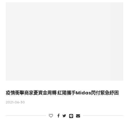
疫情衝擊商家憂資金周轉 紅陽攜手Midas閃付緊急紓困
2021-06-30