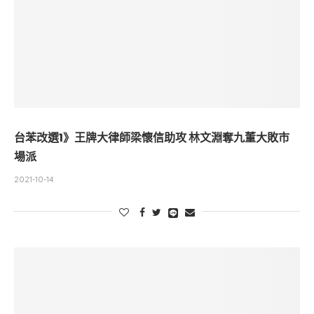
台苯改選1》王牌大律師梁懷信助攻 林文淵奪九董大敗市
場派
2021-10-14