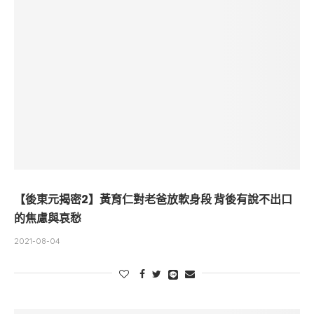
【後東元揭密2】黃育仁對老爸放軟身段 背後有說不出口
的焦慮與哀愁
2021-08-04