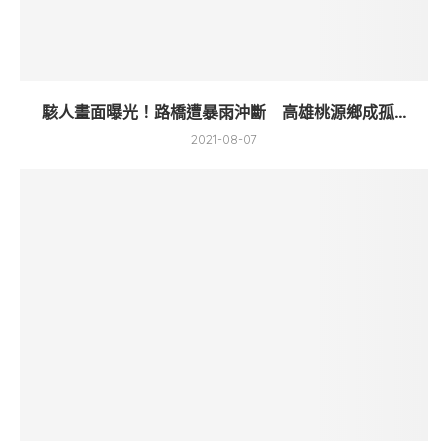
駭人畫面曝光！路橋遭暴雨沖斷 高雄桃源鄉成孤...
2021-08-07