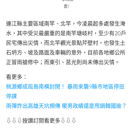
書）
連江縣主要區域南竿、北竿，今凌晨起多處發生淹
水，其中受災最嚴重的是南竿塘岐村，至少有20戶
民宅傳出災情，而北竿觀光景點芹壁村，也發生土
石坍方、坡及路面及車輛的意外，目前各地鄉公所
正冒雨搶修中；而東引、莒光則尚未傳出災情。
看更多：
桃源鄉成孤島南橫封閉！ 暴雨來襲9縣市地區停班
停課
雨彈炸出高雄天坑頻傳 暖男政績還是甩鍋韓國瑜？
⇩⇩⇩按讚訂閱看更多⇩⇩⇩