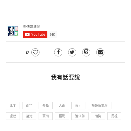
0
我有話要說
北竿
南竿
外島
大雨
東引
熱帶低氣壓
盧碧
莒光
豪雨
輕颱
連江縣
雨勢
馬祖