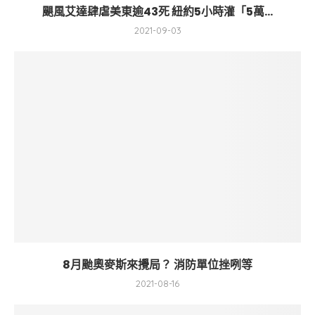
颶風艾達肆虐美東逾43死 紐約5小時灌「5萬...
2021-09-03
8月颱奧麥斯來攪局？ 消防單位挫咧等
2021-08-16