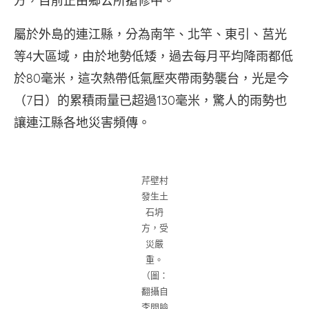
方，目前正由鄉公所搶修中。
屬於外島的連江縣，分為南竿、北竿、東引、莒光
等4大區域，由於地勢低矮，過去每月平均降雨都低
於80毫米，這次熱帶低氣壓夾帶雨勢襲台，光是今
（7日）的累積雨量已超過130毫米，驚人的雨勢也
讓連江縣各地災害頻傳。
芹壁村
發生土
石坍
方，受
災嚴
重。
（圖：
翻攝自
李問臉