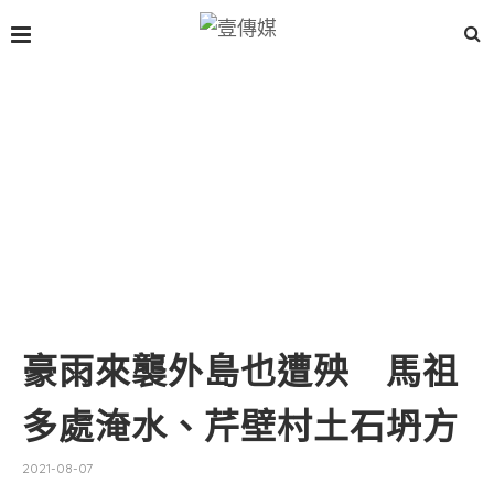
豪雨來襲外島也遭殃 馬祖
多處淹水、芹壁村土石坍方
2021-08-07