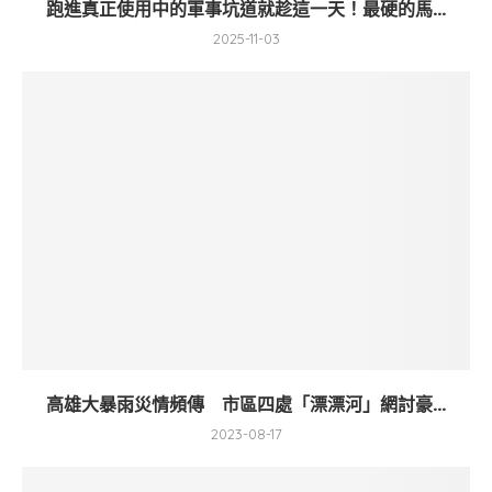
跑進真正使用中的軍事坑道就趁這一天！最硬的馬...
2025-11-03
高雄大暴雨災情頻傳 市區四處「漂漂河」網討豪...
2023-08-17