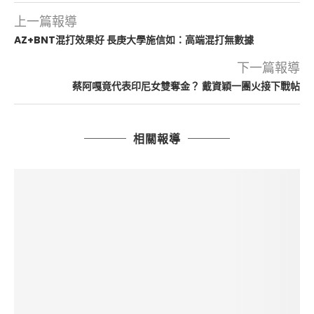
上一篇報導
AZ+BNT混打效果好 長庚大學施信如：高端混打無數據
下一篇報導
蔡阿嘎竟代表印尼女雙奪金？ 戴資穎一團火接下戰帖
相關報導