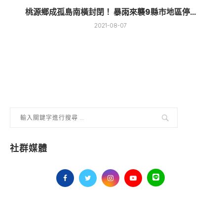
桃源鄉成孤島南橫封閉！ 暴雨來襲9縣市地區停...
2021-08-07
社群媒體