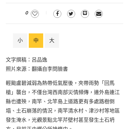
0
小
中
大
文字撰稿：呂品逸
照片來源：翻攝自李問臉書
輕颱盧碧減弱為熱帶低氣壓後，夾帶雨勢「回馬
槍」襲台，不僅台灣西南部災情頻傳，連外島連江
縣也遭殃，南竿、北竿島上道路更有多處路樹倒
塌、土石崩落的情況，南竿清水村、津沙村等地區
發生淹水，光觀景點北竿芹壁村甚至發生土石坍