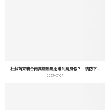
杜蘇芮來襲台南高雄無風雨賺到颱風假？ 慎防下...
2023-07-27