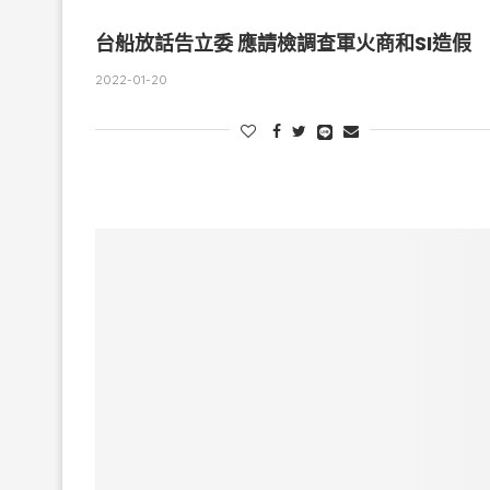
台船放話告立委 應請檢調查軍火商和SI造假
2022-01-20