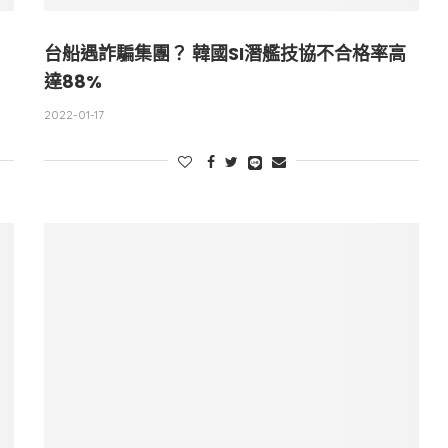
台船遇詐騙集團？ 韓國SI潛艦技協不合格率高
達88%
2022-01-17