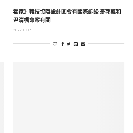
獨家》韓技協曝設計圖會有國際訴訟 憂郭璽和
尹清楓命案有關
2022-01-17