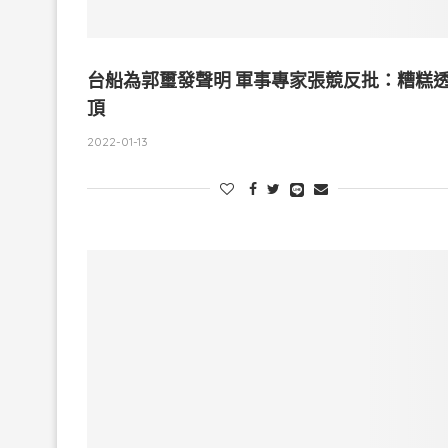
台船為郭璽發聲明 軍事專家張競反批：糟糕
頂
2022-01-13