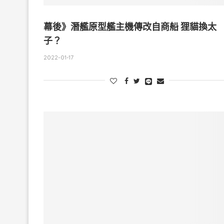
幕後》潛艦原型艦主機傳改自商船 狸貓換太
子？
2022-01-17