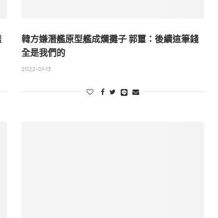
透
韓方嫌潛艦原型艦成爛攤子 郭璽：後續這筆錢
全是我們的
2022-01-13