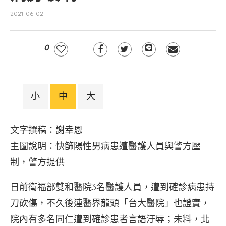
2021-06-02
0
小
中
大
文字撰稿：謝幸恩
主圖說明：快篩陽性男病患遭醫護人員與警方壓
制，警方提供
日前衛福部雙和醫院3名醫護人員，遭到確診病患持
刀砍傷，不久後連醫界龍頭「台大醫院」也證實，
院內有多名同仁遭到確診患者言語汙辱；未料，北