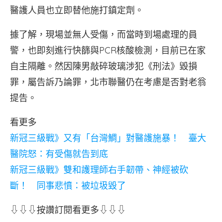
醫護人員也立即替他施打鎮定劑。
據了解，現場並無人受傷，而當時到場處理的員
警，也即刻進行快篩與PCR核酸檢測，目前已在家
自主隔離。然因陳男敲碎玻璃涉犯《刑法》毀損
罪，屬告訴乃論罪，北市聯醫仍在考慮是否對老翁
提告。
看更多
新冠三級戰》又有「台灣鯛」對醫護施暴！ 臺大
醫院怒：有受傷就告到底
新冠三級戰》雙和護理師右手韌帶、神經被砍
斷！ 同事悲憤：被垃圾毀了
⇩⇩⇩按讚訂閱看更多⇩⇩⇩