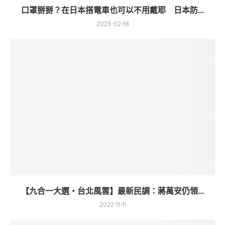
口罩掰掰？在日本搭電車也可以不用戴耶 日本防...
2023-02-18
【九合一大選・台北風雲】最新民調：蔣萬安仍領...
2022-11-11