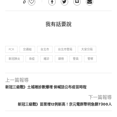
0
我有話要說
PCR
交通組
台北市
台北市警局
大安分局
新冠肺炎
染疫
確診
篩檢
警員
警察
上一篇報導
新冠三級戰》土城確診數爆增 侯喊話公布疫苗時程
下一篇報導
新冠三級戰》苗栗增12例新高！京元電群聚明急篩7300人