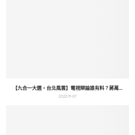
【九合一大選・台北風雲】電視辯論誰有料？蔣萬...
2022-11-07