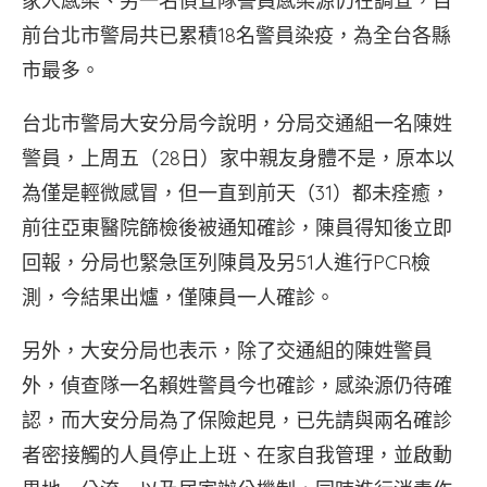
家人感染、另一名偵查隊警員感染源仍在調查，目
前台北市警局共已累積18名警員染疫，為全台各縣
市最多。
台北市警局大安分局今說明，分局交通組一名陳姓
警員，上周五（28日）家中親友身體不是，原本以
為僅是輕微感冒，但一直到前天（31）都未痊癒，
前往亞東醫院篩檢後被通知確診，陳員得知後立即
回報，分局也緊急匡列陳員及另51人進行PCR檢
測，今結果出爐，僅陳員一人確診。
另外，大安分局也表示，除了交通組的陳姓警員
外，偵查隊一名賴姓警員今也確診，感染源仍待確
認，而大安分局為了保險起見，已先請與兩名確診
者密接觸的人員停止上班、在家自我管理，並啟動