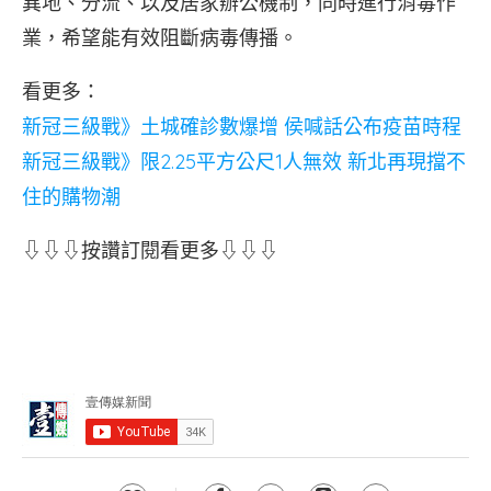
異地、分流、以及居家辦公機制，同時進行消毒作
業，希望能有效阻斷病毒傳播。
看更多：
新冠三級戰》土城確診數爆增 侯喊話公布疫苗時程
新冠三級戰》限2.25平方公尺1人無效 新北再現擋不
住的購物潮
⇩⇩⇩按讚訂閱看更多⇩⇩⇩