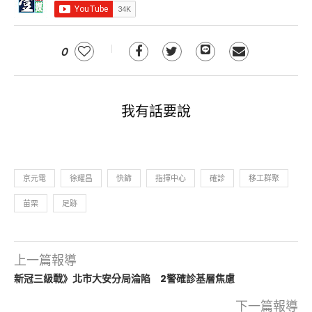
0
我有話要說
京元電
徐耀昌
快篩
指揮中心
確診
移工群聚
苗栗
足跡
上一篇報導
新冠三級戰》北市大安分局淪陷 2警確診基層焦慮
下一篇報導