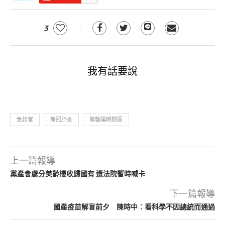
3
我有話要說
急診室
新冠肺炎
聯醫陽明院區
上一篇報導
黨產會處分美齡樓收歸國有 遭法院暫時喊卡
下一篇報導
國產疫苗解盲前夕 陳時中：看科學不因總統而通過