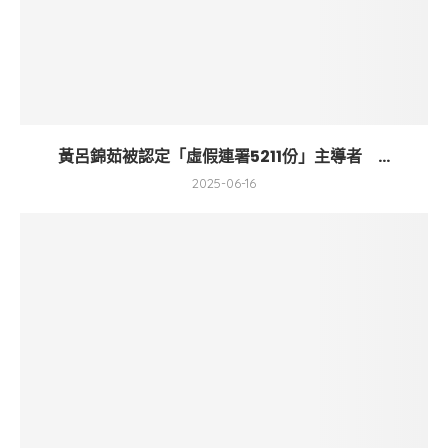
黃呂錦茹被認定「虛假連署5211份」主導者 ...
2025-06-16