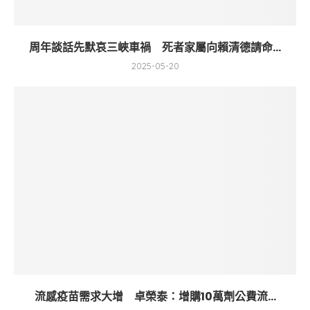
周年談話先默哀三峽車禍 死者家屬向賴清德請命...
2025-05-20
流感疫苗需求大增 卓榮泰：增購10萬劑公費流...