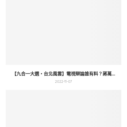
【九合一大選・台北風雲】電視辯論誰有料？蔣萬...
2022-11-07