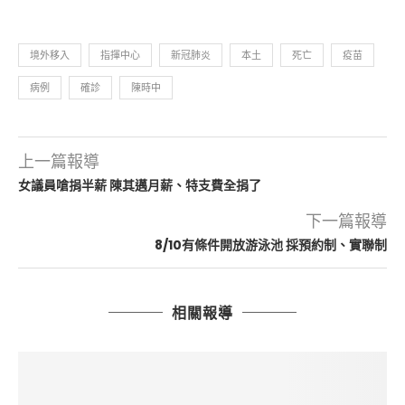
境外移入
指揮中心
新冠肺炎
本土
死亡
疫苗
病例
確診
陳時中
上一篇報導
女議員嗆捐半薪 陳其邁月薪、特支費全捐了
下一篇報導
8/10有條件開放游泳池 採預約制、實聯制
相關報導