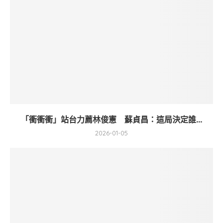
「衝衝衝」站台力薦林俊憲 蘇貞昌：這局決定誰...
2026-01-05