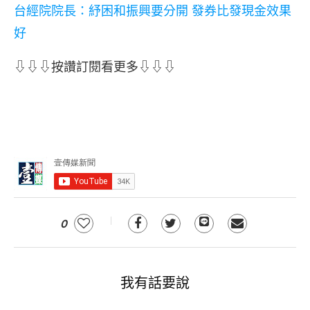
台經院院長：紓困和振興要分開 發券比發現金效果
好
⇩⇩⇩按讚訂閱看更多⇩⇩⇩
0
我有話要說