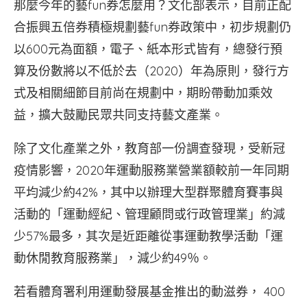
那麼今年的藝fun券怎麼用？文化部表示，目前正配
合振興五倍券積極規劃藝fun券政策中，初步規劃仍
以600元為面額，電子、紙本形式皆有，總發行預
算及份數將以不低於去（2020）年為原則，發行方
式及相關細節目前尚在規劃中，期盼帶動加乘效
益，擴大鼓勵民眾共同支持藝文產業。
除了文化產業之外，教育部一份調查發現，受新冠
疫情影響，2020年運動服務業營業額較前一年同期
平均減少約42%，其中以辦理大型群聚體育賽事與
活動的「運動經紀、管理顧問或行政管理業」約減
少57%最多，其次是近距離從事運動教學活動「運
動休閒教育服務業」，減少約49％。
若看體育署利用運動發展基金推出的動滋券， 400