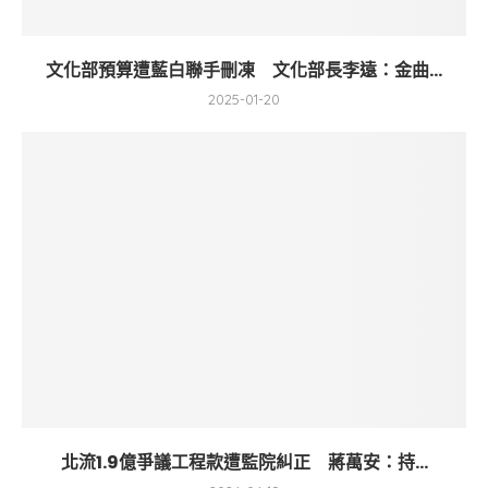
文化部預算遭藍白聯手刪凍 文化部長李遠：金曲...
2025-01-20
北流1.9億爭議工程款遭監院糾正 蔣萬安：持...