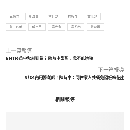
五倍券
動滋券
審計部
振興券
文化部
藝FUN券
蘇貞昌
農委會
農遊券
體育署
上一篇報導
BNT疫苗中秋前到貨？ 陳時中樂觀：我不能說啦
下一篇報導
8/24內用將鬆綁！陳時中：同住家人共餐免隔板梅花座
相關報導