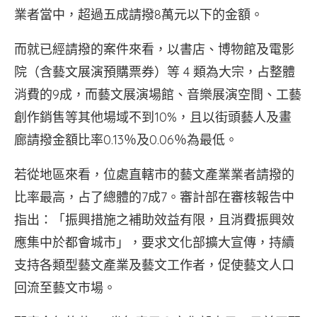
業者當中，超過五成請撥8萬元以下的金額。
而就已經請撥的案件來看，以書店、博物館及電影
院（含藝文展演預購票券）等 4 類為大宗，占整體
消費的9成，而藝文展演場館、音樂展演空間、工藝
創作銷售等其他場域不到10%，且以街頭藝人及畫
廊請撥金額比率0.13％及0.06％為最低。
若從地區來看，位處直轄市的藝文產業業者請撥的
比率最高，占了總體的7成7。審計部在審核報告中
指出：「振興措施之補助效益有限，且消費振興效
應集中於都會城市」，要求文化部擴大宣傳，持續
支持各類型藝文產業及藝文工作者，促使藝文人口
回流至藝文市場。