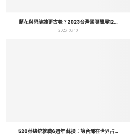
蘭花與恐龍誰更古老？2023台灣國際蘭展12...
2023-03-10
520蔡總統就職6週年 蘇揆：讓台灣在世界占...